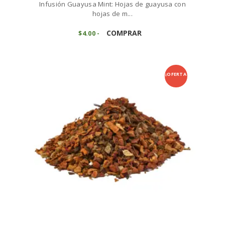
Infusión Guayusa Mint: Hojas de guayusa con
hojas de m...
Este
producto
COMPRAR
$
4
00
-
Rango
de
tiene
precios:
múltiples
desde
variantes.
$4
0
0
Las
¡OFERTA
hasta
opciones
$40
0
se
0
!
pueden
elegir
en
la
página
de
producto