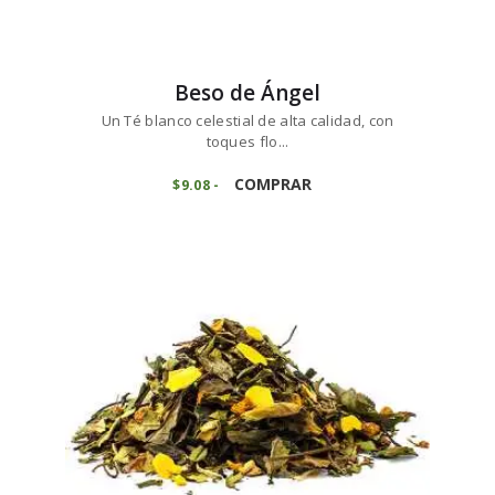
Beso de Ángel
Un Té blanco celestial de alta calidad, con
toques flo...
Este
producto
COMPRAR
$
9
08
-
Rango
de
tiene
precios:
múltiples
desde
variantes.
$9
0
8
Las
hasta
opciones
$90
8
se
2
pueden
elegir
en
la
página
de
producto