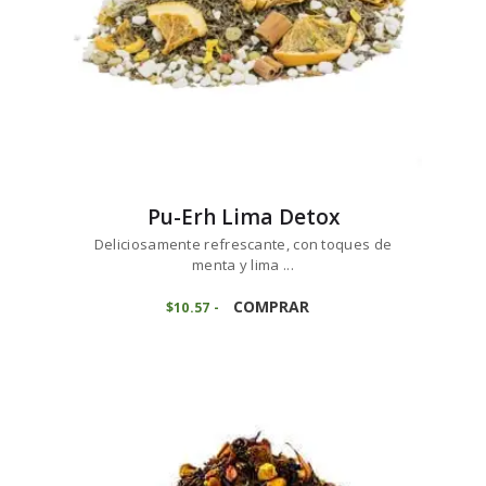
de
producto
Pu-Erh Lima Detox
Deliciosamente refrescante, con toques de
menta y lima ...
Este
producto
COMPRAR
$
10
57
-
Rango
de
tiene
precios:
múltiples
desde
variantes.
$10
5
7
Las
hasta
opciones
$105
7
se
2
pueden
elegir