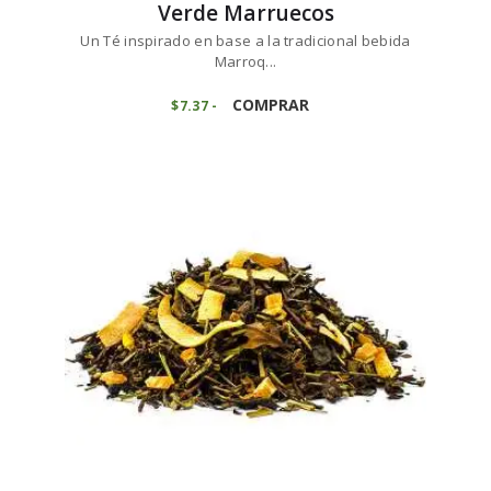
Verde Marruecos
Un Té inspirado en base a la tradicional bebida
Marroq...
Este
producto
COMPRAR
$
7
37
-
Rango
de
tiene
precios:
múltiples
desde
variantes.
$7
3
7
Las
hasta
opciones
$73
6
se
8
pueden
elegir
en
la
página
de
producto