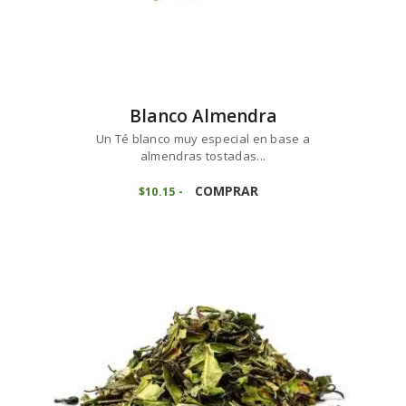
Blanco Almendra
Un Té blanco muy especial en base a
almendras tostadas...
Este
producto
COMPRAR
$
10
15
-
Rango
de
tiene
precios:
múltiples
desde
variantes.
$10
1
5
Las
hasta
opciones
$101
5
se
0
pueden
elegir
en
la
página
de