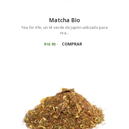
Matcha Bio
Tea for life, un té verde de Japón utilizado para
rea...
Este
producto
COMPRAR
$
16
95
-
Rango
de
tiene
precios:
múltiples
desde
variantes.
$16
9
5
Las
hasta
opciones
$169
5
se
0
pueden
elegir
en
la
página
de
producto