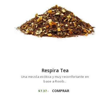
pueden
elegir
en
la
página
de
producto
Respira Tea
Una mezcla exótica y muy reconfortante en
base a Rooib...
Este
producto
COMPRAR
$
7
37
-
Rango
de
tiene
precios:
múltiples
desde
variantes.
$7
3
7
Las