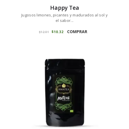
Happy Tea
Jugosos limones, picantes y madurados al sol y
el sabor...
Este
producto
COMPRAR
El
$
10
32
El
$
12
81
precio
precio
tiene
original
actual
múltiples
era:
es:
variantes.
$12
8
$10
3
1
2
Las
.
.
opciones
se
pueden
elegir
en
la
página
de
producto