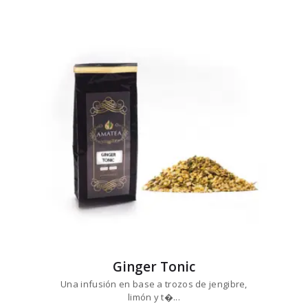
precios:
múltiples
desde
variantes.
$8
0
1
Las
hasta
opciones
$80
1
se
4
pueden
elegir
en
la
página
de
producto
Ginger Tonic
Una infusión en base a trozos de jengibre,
limón y t�...