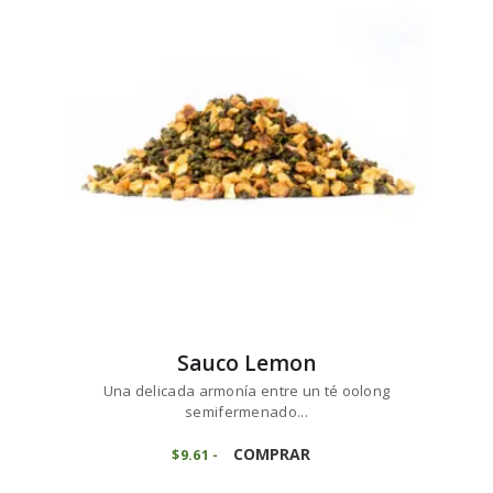
hasta
opciones
$73
6
se
8
pueden
elegir
en
la
página
de
producto
Sauco Lemon
Una delicada armonía entre un té oolong
semifermenado...
Este
producto
COMPRAR
$
9
61
-
Rango
de
tiene
precios: