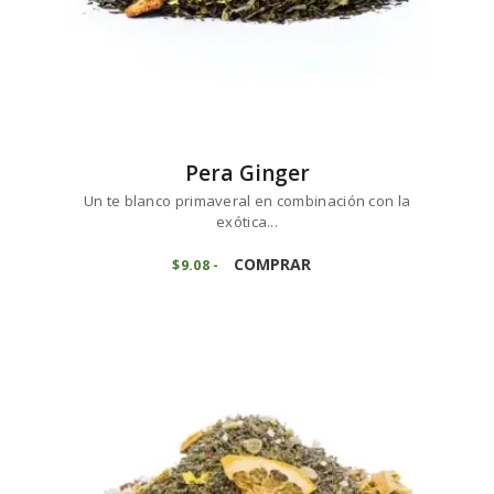
Pera Ginger
Un te blanco primaveral en combinación con la
exótica...
Este
producto
COMPRAR
$
9
08
-
Rango
de
tiene
precios:
múltiples
desde
variantes.
$9
0
8
Las
hasta
opciones
$90
8
se
2
pueden
elegir
en
la
página