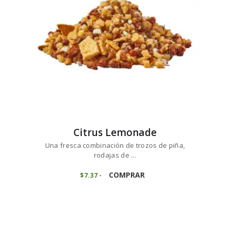
elegir
en
la
página
de
producto
Citrus Lemonade
Una fresca combinación de trozos de piña,
rodajas de ...
Este
producto
COMPRAR
$
7
37
-
Rango
de
tiene
precios:
múltiples
desde
variantes.
$7
3
7
Las
hasta
opciones
$73
6