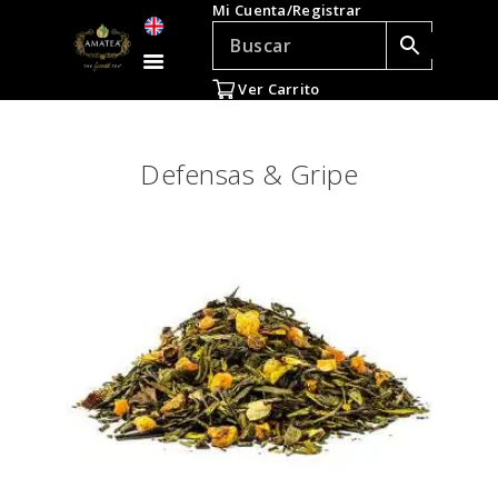
Mi Cuenta/Registrar
TÉ E INFUSIONES
ACCESORIOS
Ver Carrito
REGALOS
TEADICTOS
Defensas & Gripe
OFERTAS
VENTAS AL POR
MAYOR
EN