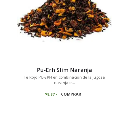
en
la
página
de
producto
Pu-Erh Slim Naranja
Té Rojo PU-ERH en combinación de la jugosa
naranja tr...
Este
producto
COMPRAR
$
8
87
-
Rango
de
tiene
precios:
múltiples
desde
variantes.
$8
8
7
Las
hasta
opciones
$88
6
se
9