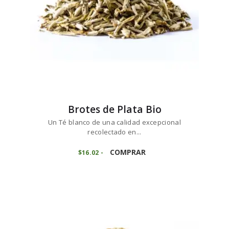
página
de
producto
Brotes de Plata Bio
Un Té blanco de una calidad excepcional
recolectado en...
Este
producto
COMPRAR
$
16
02
-
Rango
de
tiene
precios:
múltiples
desde
variantes.
$16
0
2
Las
hasta
opciones
$80
0
se
9
pueden