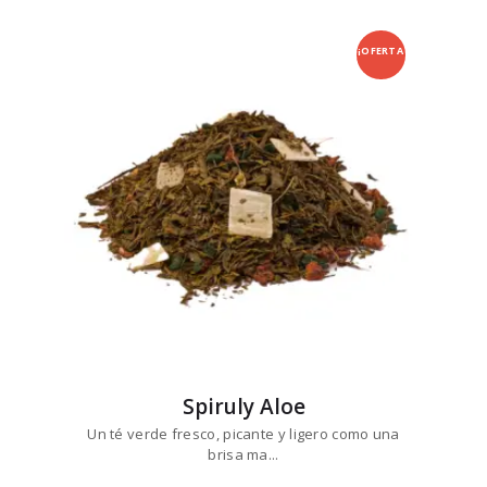
múltiples
desde
variantes.
$9
6
1
Las
¡OFERTA
hasta
opciones
$96
1
se
1
!
pueden
elegir
en
la
página
de
producto
Spiruly Aloe
Un té verde fresco, picante y ligero como una
brisa ma...
Este