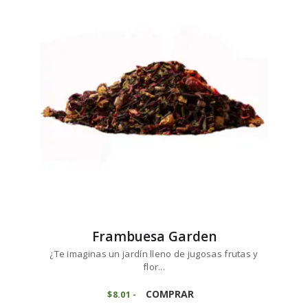
7
Las
hasta
opciones
$73
6
se
8
pueden
elegir
en
la
página
de
producto
Frambuesa Garden
¿Te imaginas un jardín lleno de jugosas frutas y
flor...
Este
producto
COMPRAR
$
8
01
-
Rango
de
tiene