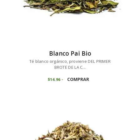
producto
Blanco Pai Bio
Té blanco orgánico, proviene DEL PRIMER
BROTE DE LA C...
Este
producto
COMPRAR
$
14
96
-
Rango
de
tiene
precios:
múltiples
desde
variantes.
$14
9
6
Las
hasta
opciones
$74
7
se
8
pueden
elegir
en
la