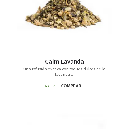
página
de
producto
Calm Lavanda
Una infusión exótica con toques dulces de la
lavanda ...
Este
producto
COMPRAR
$
7
37
-
Rango
de
tiene
precios:
múltiples
desde
variantes.
$7
3
7
Las
hasta
opciones
$73
6
se
8
pueden