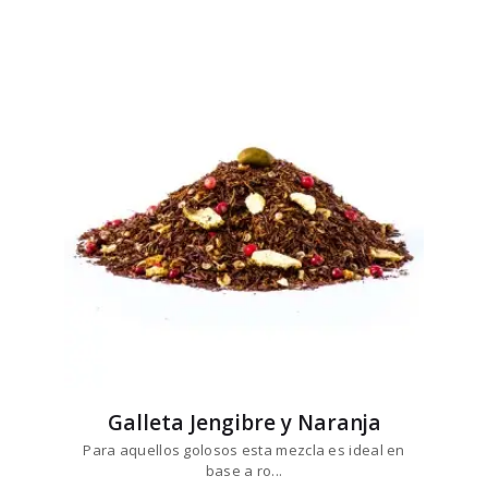
precios:
múltiples
desde
variantes.
$8
4
4
Las
hasta
opciones
$84
3
se
6
pueden
elegir
en
la
página
de
producto
Galleta Jengibre y Naranja
Para aquellos golosos esta mezcla es ideal en
base a ro...