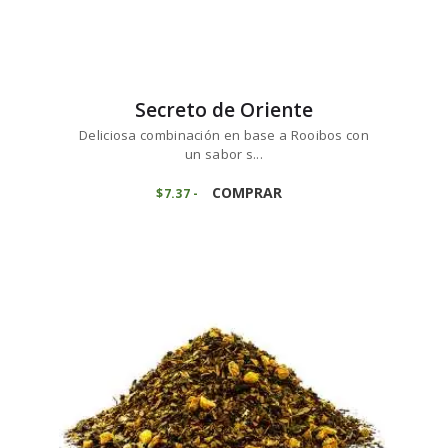
Secreto de Oriente
Deliciosa combinación en base a Rooibos con
un sabor s...
Este
producto
COMPRAR
$
7
37
-
Rango
de
tiene
precios:
múltiples
desde
variantes.
$7
3
7
Las
hasta
opciones
$73
6
se
8
pueden
elegir
en
la
página
de
producto