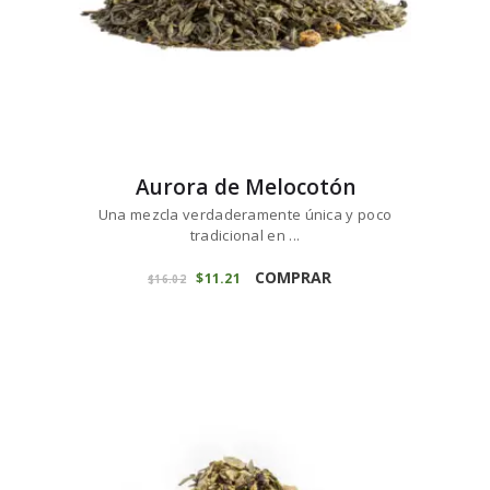
producto
Aurora de Melocotón
Una mezcla verdaderamente única y poco
tradicional en ...
Este
producto
COMPRAR
El
$
11
21
El
$
16
02
precio
precio
tiene
original
actual
múltiples
era:
es:
variantes.
$16
0
$11
2
2
1
Las
.
.
opciones
se
pueden
elegir
en
la