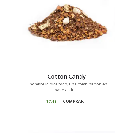
elegir
en
la
página
de
producto
Cotton Candy
El nombre lo dice todo, una combinación en
base al dul...
Este
producto
COMPRAR
$
7
48
-
Rango
de
tiene
precios:
múltiples
desde
variantes.
$7
4
8
Las
hasta
opciones
$74
7