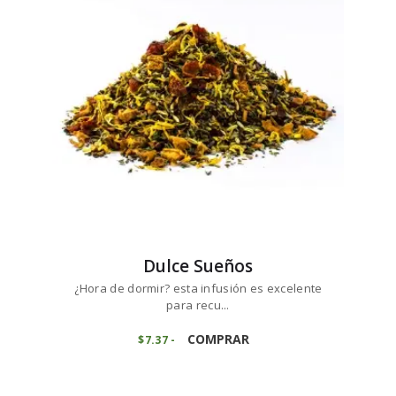
se
5
pueden
elegir
en
la
página
de
producto
Dulce Sueños
¿Hora de dormir? esta infusión es excelente
para recu...
Este
producto
COMPRAR
$
7
37
-
Rango
de
tiene
precios:
múltiples
desde
variantes.
$7
3