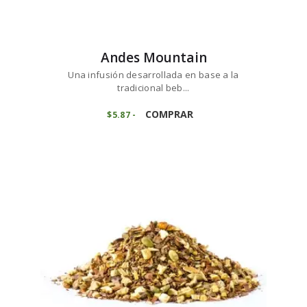
Andes Mountain
Una infusión desarrollada en base a la
tradicional beb...
Este
producto
COMPRAR
$
5
87
-
Rango
de
tiene
precios:
múltiples
desde
variantes.
$5
8
7
Las
hasta
opciones
$58
7
se
3
pueden
elegir
en
la
página
de
producto