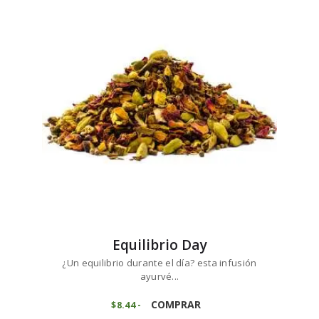
7
Las
hasta
opciones
$73
6
se
8
pueden
elegir
en
la
página
de
producto
Equilibrio Day
¿Un equilibrio durante el día? esta infusión
ayurvé...
Este
producto
COMPRAR
$
8
44
-
Rango
de
tiene