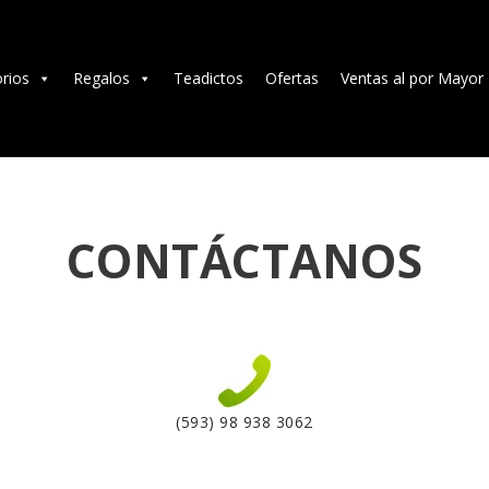
TÉ E INFUSIONES
ACCESORIOS
rios
Regalos
Teadictos
Ofertas
Ventas al por Mayor
REGALOS
TEADICTOS
OFERTAS
CONTÁCTANOS
VENTAS AL POR
MAYOR
EN
(593) 98 938 3062