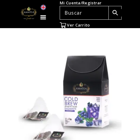
Mi Cuenta/Registrar
TÉ E INFUSIONES
ACCESORIOS
Ver Carrito
REGALOS
TEADICTOS
OFERTAS
VENTAS AL POR
MAYOR
EN