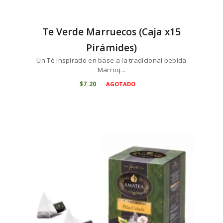
Te Verde Marruecos (Caja x15
Pirámides)
Un Té inspirado en base a la tradicional bebida
Marroq...
$
7
20
AGOTADO