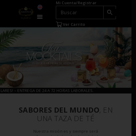
Mi Cuenta/Registrar
TÉ E INFUSIONES
ACCESORIOS
Ver Carrito
REGALOS
TEADICTOS
OFERTAS
VENTAS AL POR
MAYOR
EN
E 24 A 72 HORAS LABORALES.
SABORES DEL MUNDO
, EN
UNA TAZA DE TÉ
Nuestra misión es y siempre será