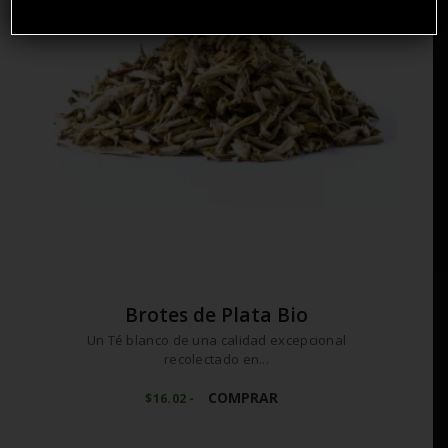
de
producto
Brotes de Plata Bio
Un Té blanco de una calidad excepcional
recolectado en...
Este
producto
COMPRAR
$
16
02
-
Rango
de
tiene
precios:
múltiples
desde