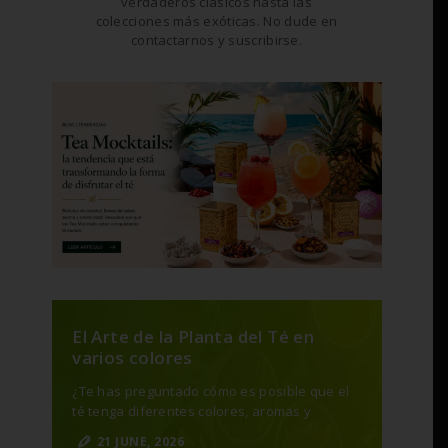
verdaderos clásicos hasta las
colecciones más exóticas. No dude en
contactarnos y suscribirse.
El Arte de la Planta del Té en
varios colores
¿Te has preguntado cómo es posible que el
té tenga diferentes colores, aromas y
sabores? El Té en hoja proviene de una
21 JUNE, 2026