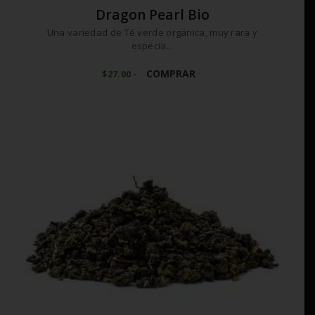
Dragon Pearl Bio
Una variedad de Té verde orgánica, muy rara y
especia...
Este
producto
COMPRAR
$
27
00
-
Rango
de
tiene
precios:
múltiples
desde
variantes.
$27
0
0
Las
hasta
opciones
$270
0
se
0
pueden
elegir
en
la
página
de
producto