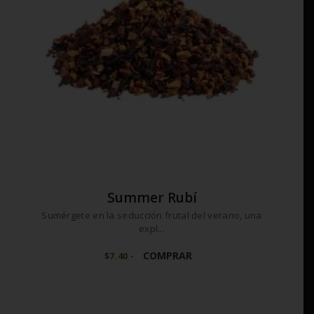
en
la
página
de
producto
Summer Rubí
Sumérgete en la seducción frutal del verano, una
expl...
Este
producto
COMPRAR
$
7
40
-
Rango
de
tiene
precios:
múltiples
desde
variantes.
$7
4
0
Las