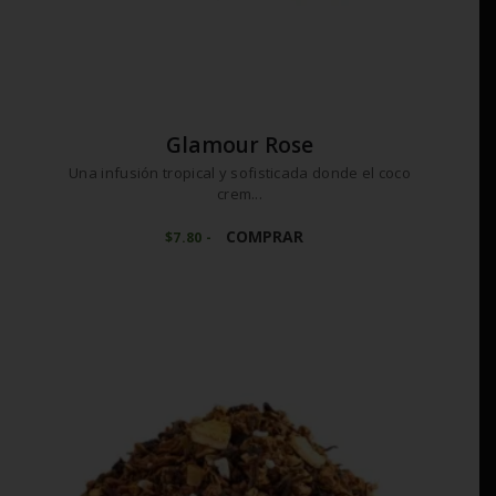
Glamour Rose
Una infusión tropical y sofisticada donde el coco
crem...
Este
producto
COMPRAR
$
7
80
-
Rango
de
tiene
precios:
múltiples
desde
variantes.
$7
8
0
Las
hasta
opciones
$78
0
se
0
pueden
elegir
en
la
página
de