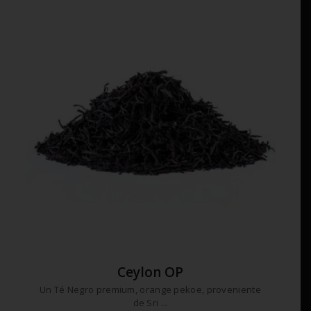
variantes.
$16
0
2
Las
hasta
opciones
$80
0
se
9
pueden
elegir
en
la
página
de
producto
Ceylon OP
Un Té Negro premium, orange pekoe, proveniente
de Sri ...