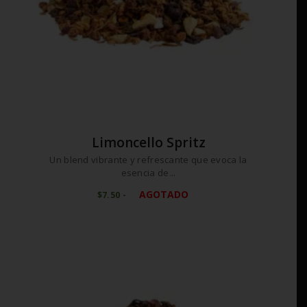
producto
Limoncello Spritz
Un blend vibrante y refrescante que evoca la
esencia de...
Este
AGOTADO
$
7
50
-
Rango
producto
de
tiene
precios:
desde
múltiples
$7
5
variantes.
0
Las
hasta
$75
0
opciones
0
se
pueden
elegir