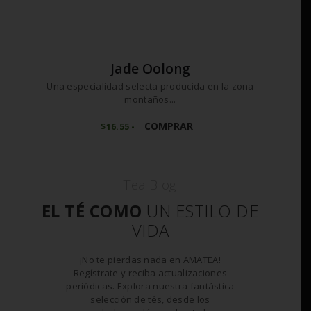
Jade Oolong
Una especialidad selecta producida en la zona
montaños...
Este
producto
COMPRAR
$
16
55
-
Rango
de
tiene
precios:
múltiples
desde
variantes.
$16
5
5
Las
Tea Blog
hasta
opciones
$165
5
se
2
EL TÉ COMO
UN ESTILO DE
pueden
VIDA
elegir
en
la
¡No te pierdas nada en AMATEA!
página
Regístrate y reciba actualizaciones
de
periódicas. Explora nuestra fantástica
producto
selección de tés, desde los