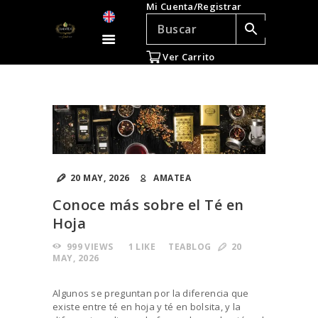
Mi Cuenta/Registrar
TÉ E INFUSIONES
ACCESORIOS
Ver Carrito
REGALOS
TEADICTOS
OFERTAS
VENTAS AL POR
MAYOR
20 MAY, 2026
AMATEA
EN
Conoce más sobre el Té en
Hoja
999
VIEWS
1
LIKE
TEABLOG
20
MAY, 2026
Algunos se preguntan por la diferencia que
existe entre té en hoja y té en bolsita, y la