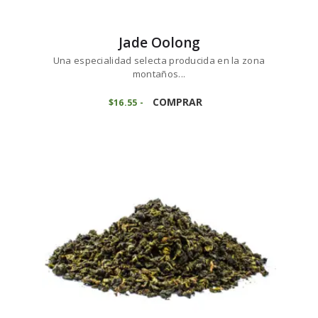
Jade Oolong
Una especialidad selecta producida en la zona
montaños...
Este
producto
COMPRAR
$
16
55
-
Rango
de
tiene
precios:
múltiples
desde
variantes.
$16
5
5
Las
hasta
opciones
$165
5
se
2
pueden
elegir
en
la
página
de
producto