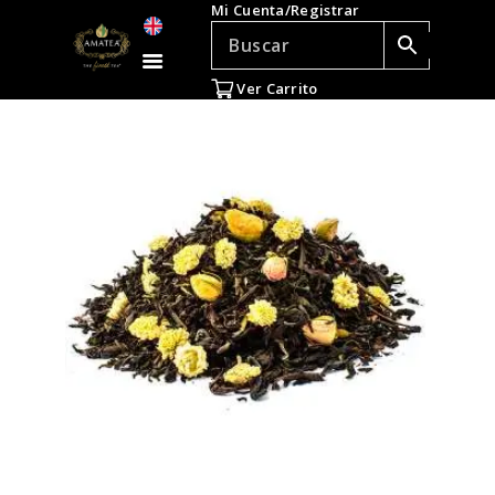
Mi Cuenta/Registrar
TÉ E INFUSIONES
ACCESORIOS
Ver Carrito
REGALOS
TEADICTOS
OFERTAS
VENTAS AL POR
MAYOR
EN