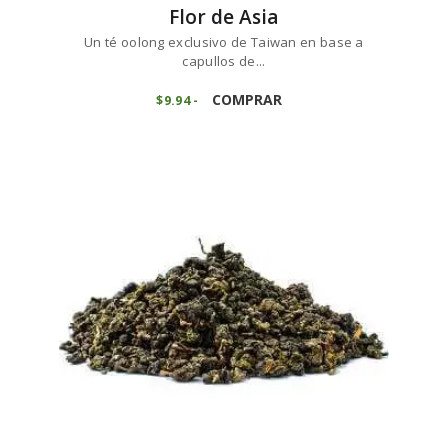
Flor de Asia
Un té oolong exclusivo de Taiwan en base a
capullos de...
Este
producto
COMPRAR
$
9
94
-
Rango
de
tiene
precios:
múltiples
desde
variantes.
$9
9
4
Las
hasta
opciones
$99
3
se
6
pueden
elegir
en
la
página
de
producto