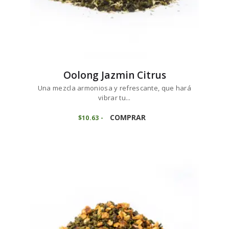
Oolong Jazmin Citrus
Una mezcla armoniosa y refrescante, que hará
vibrar tu...
Este
producto
COMPRAR
$
10
63
-
Rango
de
tiene
precios:
múltiples
desde
variantes.
$10
6
3
Las
hasta
opciones
$106
2
se
5
pueden
elegir
en
la
página