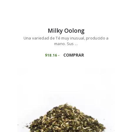
Milky Oolong
Una variedad de Té muy inusual, producido a
mano. Sus ...
Este
producto
COMPRAR
$
18
16
-
Rango
de
tiene
precios:
múltiples
desde
variantes.
$18
1
6
Las
hasta
opciones
$181
5
se
9
pueden
elegir
en
la
página
de
producto