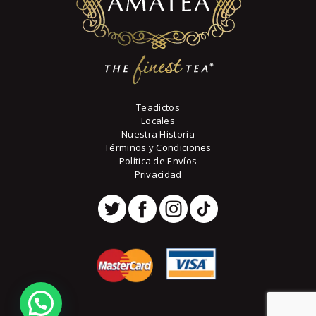
la
página
de
producto
Teadictos
Locales
Nuestra Historia
Términos y Condiciones
Política de Envíos
Privacidad