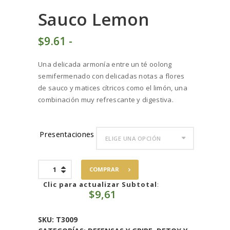
Sauco Lemon
$
9
61
-
Rango
de
Una delicada armonía entre un té oolong
precios:
semifermenado con delicadas notas a flores
desde
de sauco y matices cítricos como el limón, una
$9
6
combinación muy refrescante y digestiva.
1
hasta
$96
1
Presentaciones
1
Sauco
COMPRAR
Lemon
cantidad
Clic para actualizar Subtotal
:
$
9,61
SKU:
T3009