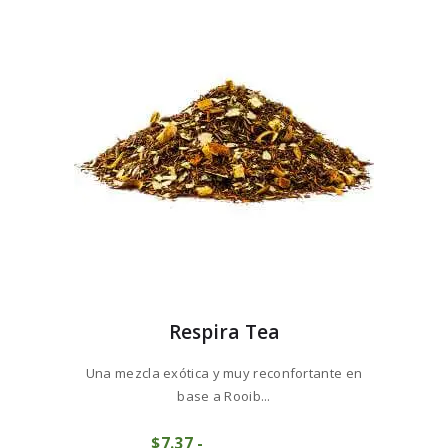
Respira Tea
Una mezcla exótica y muy reconfortante en
base a Rooib...
Este
$
7
37
-
Rango
producto
COMPRAR