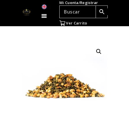
Mi Cuenta/Registrar
TÉ E INFUSIONES
ACCESORIOS
Ver Carrito
REGALOS
TEADICTOS
OFERTAS
VENTAS AL POR
MAYOR
EN