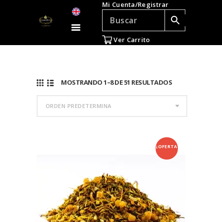
Mi Cuenta/Registrar
TÉ E INFUSIONES
ACCESORIOS
Ver Carrito
REGALOS
TEADICTOS
OFERTAS
MOSTRANDO 1–8 DE 51 RESULTADOS
VENTAS AL POR
MAYOR
EN
¡OFERTA
!