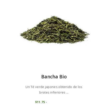
se
pueden
elegir
en
la
página
de
producto
Bancha Bio
Un Té verde japones obtenido de los
brotes inferiores ...
Este
AGOTADO
$
11
75
-
Rango
producto
de
tiene