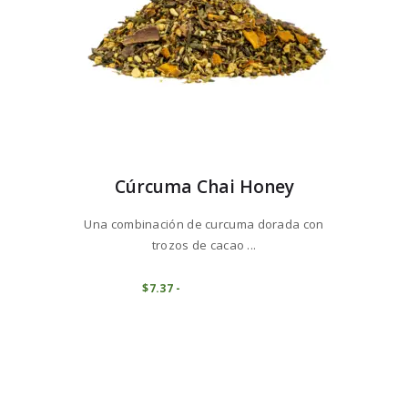
de
producto
Cúrcuma Chai Honey
Una combinación de curcuma dorada con
trozos de cacao ...
Este
producto
COMPRAR
$
7
37
-
Rango
de
tiene
precios:
múltiples
desde
variantes.
$7
3
7
Las
hasta
opciones
$73
6
se
8
pueden