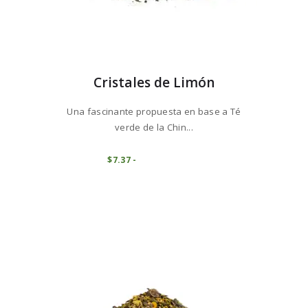
Cristales de Limón
Una fascinante propuesta en base a Té
verde de la Chin...
Este
producto
COMPRAR
$
7
37
-
Rango
de
tiene
precios:
múltiples
desde
variantes.
$7
3
7
Las
hasta
opciones
$73
6
se
8
pueden
elegir
en
la
página