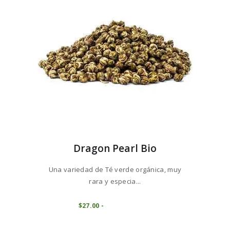
elegir
en
la
página
de
producto
Dragon Pearl Bio
Una variedad de Té verde orgánica, muy
rara y especia...
Este
producto
COMPRAR
$
27
00
-
Rango
de
tiene
precios:
múltiples
desde