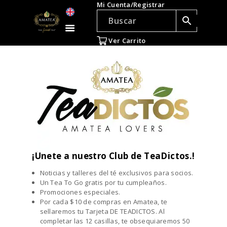
Mi Cuenta/Registrar
TÉ E INFUSIONES
ACCESORIOS
Ver Carrito
REGALOS
TEADICTOS
OFERTAS
VENTAS AL POR
MAYOR
EN
¡Únete a nuestro Club de TeaDictos.!
Noticias y talleres del té exclusivos para socios.
Un Tea To Go gratis por tu cumpleaños.
Promociones especiales.
Por cada $10 de compras en Amatea, te
sellaremos tu Tarjeta DE TEADICTOS. Al
completar las 12 casillas, te obsequiaremos 50