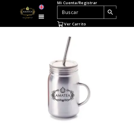
Mi Cuenta/Registrar
TÉ E INFUSIONES
ACCESORIOS
Ver Carrito
REGALOS
TEADICTOS
OFERTAS
VENTAS AL POR
MAYOR
EN