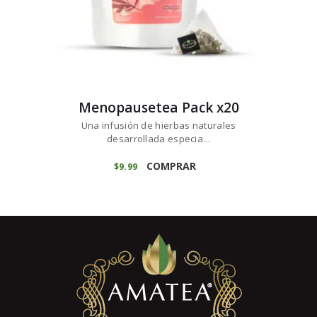
Menopausetea Pack x20
Una infusión de hierbas naturales
desarrollada especia...
COMPRAR
$
9
99