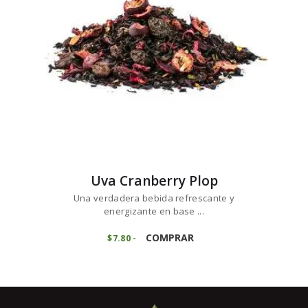
elegir
en
la
página
de
producto
Uva Cranberry Plop
Una verdadera bebida refrescante y
energizante en base ...
Este
producto
COMPRAR
$
7
80
-
Rango
de
tiene
precios:
múltiples
desde
variantes.
$7
8
0
Las
hasta
opciones
$77
9