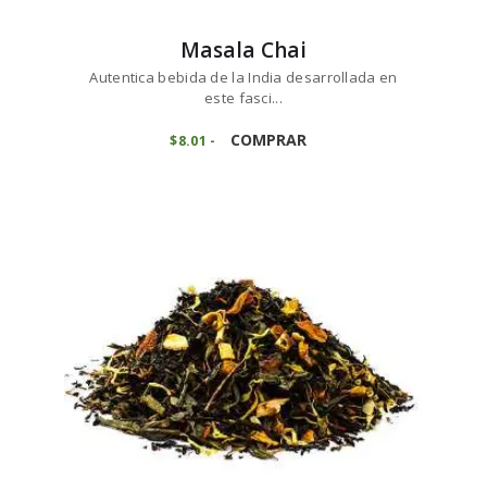
Masala Chai
Autentica bebida de la India desarrollada en
este fasci...
Este
producto
COMPRAR
$
8
01
-
Rango
de
tiene
precios:
múltiples
desde
variantes.
$8
0
1
Las
hasta
opciones
$80
1
se
4
pueden
elegir
en
la
página
de
producto