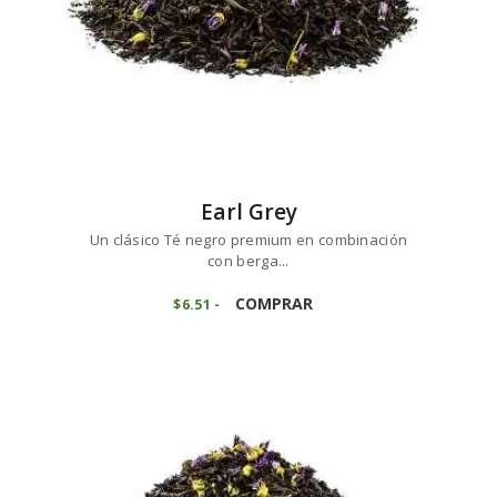
de
producto
Earl Grey
Un clásico Té negro premium en combinación
con berga...
Este
producto
COMPRAR
$
6
51
-
Rango
de
tiene
precios:
múltiples
desde
variantes.
$6
5
1
Las
hasta
opciones
$65
1
se
4
pueden
elegir
en