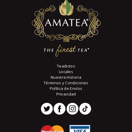
se
5
pueden
elegir
en
la
página
de
producto
Teadictos
Locales
Nuestra Historia
Términos y Condiciones
Política de Envíos
Privacidad