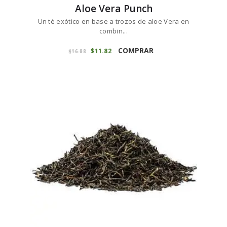
Aloe Vera Punch
Un té exótico en base a trozos de aloe Vera en
combin...
Este
producto
COMPRAR
El
$
11
82
El
$
16
88
precio
precio
tiene
original
actual
múltiples
era:
es:
variantes.
$16
8
$11
8
8
2
Las
.
.
opciones
se
pueden
elegir
en
la
página
de
producto