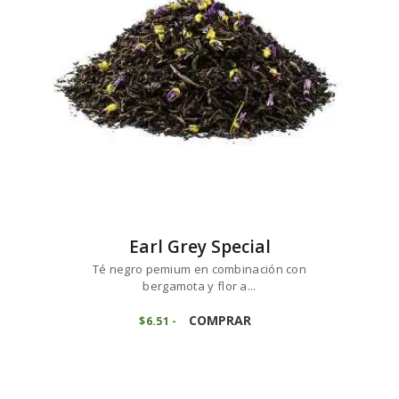
pueden
elegir
en
la
página
de
producto
Earl Grey Special
Té negro pemium en combinación con
bergamota y flor a...
Este
producto
COMPRAR
$
6
51
-
Rango
de
tiene
precios:
múltiples
desde
variantes.
$6
5
1
Las
hasta