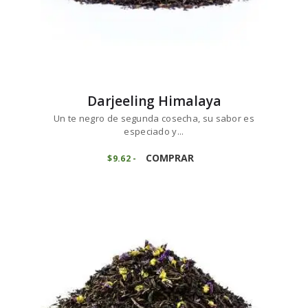
Darjeeling Himalaya
Un te negro de segunda cosecha, su sabor es
especiado y...
Este
producto
COMPRAR
$
9
62
-
Rango
de
tiene
precios:
múltiples
desde
variantes.
$9
6
2
Las
hasta
opciones
$96
1
se
6
pueden
elegir
en
la
página