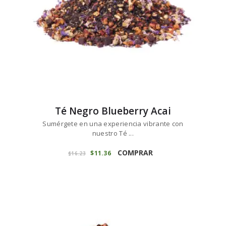
la
página
de
producto
Té Negro Blueberry Acai
Sumérgete en una experiencia vibrante con
nuestro Té ...
Este
producto
COMPRAR
El
$
11
36
El
$
16
23
precio
precio
tiene
original
actual
múltiples
era:
es:
variantes.
$16
2
$11
3
3
6
Las
.
.
opciones
se
pueden