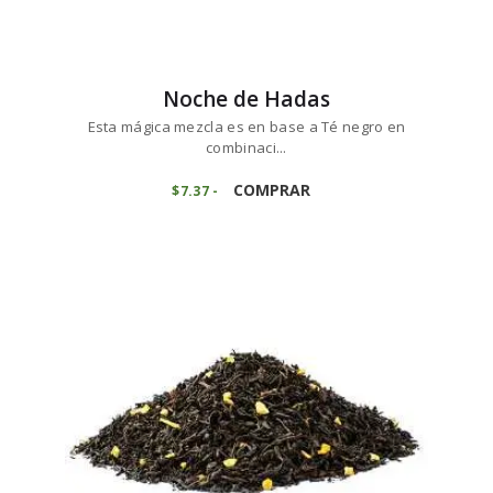
Noche de Hadas
Esta mágica mezcla es en base a Té negro en
combinaci...
Este
producto
COMPRAR
$
7
37
-
Rango
de
tiene
precios:
múltiples
desde
variantes.
$7
3
7
Las
hasta
opciones
$73
6
se
8
pueden
elegir
en
la
página
de
producto