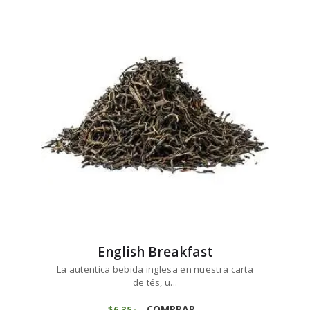
variantes.
$7
4
0
Las
hasta
opciones
$74
0
se
0
pueden
elegir
en
la
página
de
producto
English Breakfast
La autentica bebida inglesa en nuestra carta
de tés, u...
Este
producto
COMPRAR
$
6
35
-
Rango