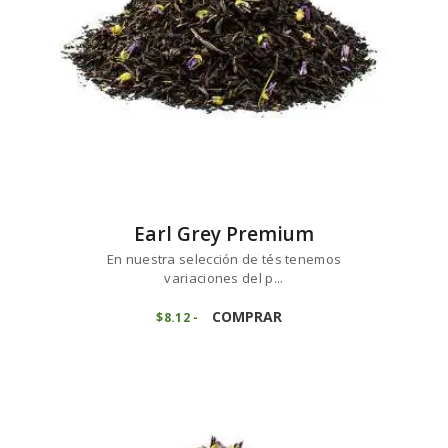
la
página
de
producto
Earl Grey Premium
En nuestra selección de tés tenemos
variaciones del p...
Este
producto
COMPRAR
$
8
12
-
Rango
de
tiene
precios:
múltiples
desde
variantes.
$8
1
2
Las
hasta
opciones
$64
9
se
6