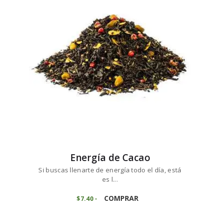
opciones
$65
1
se
4
pueden
elegir
en
la
página
de
producto
Energía de Cacao
Si buscas llenarte de energía todo el día, está
es l...
Este
producto
COMPRAR
$
7
40
-
Rango
de
tiene
precios:
múltiples
desde