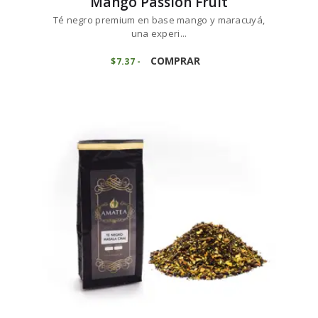
Mango Passion Fruit
Té negro premium en base mango y maracuyá,
una experi...
Este
producto
COMPRAR
$
7
37
-
Rango
de
tiene
precios:
múltiples
desde
variantes.
$7
3
7
Las
hasta
opciones
$73
6
se
8
pueden
elegir
en
la
página
de
producto