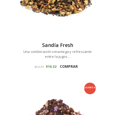
producto
Sandía Fresh
Una combinación veraniega y refrescante
entre la jugos...
Este
producto
COMPRAR
El
$
10
32
El
$
14
74
precio
precio
tiene
original
actual
múltiples
era:
es:
variantes.
$14
7
$10
3
4
2
Las
¡OFERTA
.
.
opciones
se
!
pueden
elegir
en