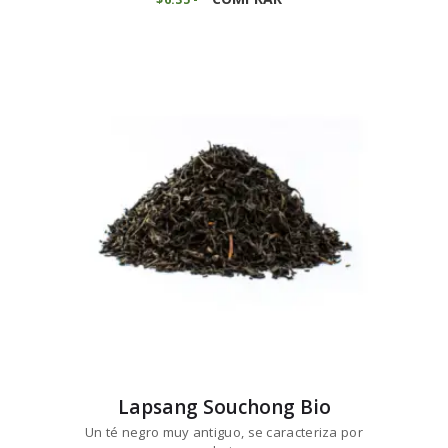
de
tiene
precios:
múltiples
desde
variantes.
$6
3
5
Las
hasta
opciones
$63
5
se
4
pueden
elegir
en
la
página
de
producto
Lapsang Souchong Bio
Un té negro muy antiguo, se caracteriza por