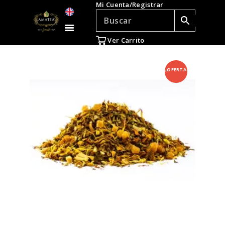
Mi Cuenta/Registrar
TÉ E INFUSIONES
ACCESORIOS
Ver Carrito
REGALOS
TEADICTOS
¡OFERTA
OFERTAS
!
VENTAS AL POR
MAYOR
EN