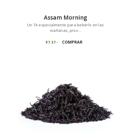
Assam Morning
Un Té especialmente para beberlo en las
mañanas, prov...
Este
producto
COMPRAR
$
7
37
-
Rango
de
tiene
precios:
múltiples
desde
variantes.
$7
3
7
Las
hasta
opciones
$73
6
se
8
pueden
elegir
en
la
página
de
producto