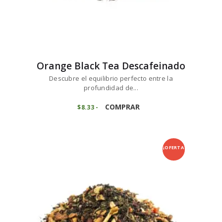
Orange Black Tea Descafeinado
Descubre el equilibrio perfecto entre la
profundidad de...
Este
producto
COMPRAR
$
8
33
-
Rango
de
tiene
precios:
múltiples
desde
variantes.
$8
3
3
Las
¡OFERTA
hasta
opciones
$83
3
se
5
!
pueden
elegir
en
la
página
de