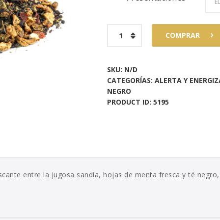
4
2
Sandía
.
.
COMPRAR
Fresh
cantidad
SKU:
N/D
CATEGORÍAS:
ALERTA Y ENERGI
NEGRO
PRODUCT ID:
5195
cante entre la jugosa sandía, hojas de menta fresca y té negro