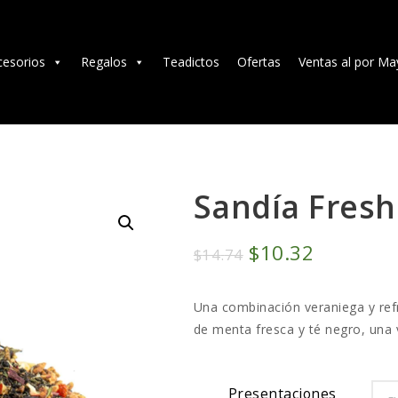
TÉ E INFUSIONES
ACCESORIOS
cesorios
Regalos
Teadictos
Ofertas
Ventas al por Ma
REGALOS
TEADICTOS
OFERTAS
Sandía Fresh
VENTAS AL POR
El
$
10
32
El
$
14
74
MAYOR
precio
precio
Una combinación veraniega y refr
original
actual
EN
de menta fresca y té negro, una
era:
es:
$14
7
$10
3
Presentaciones