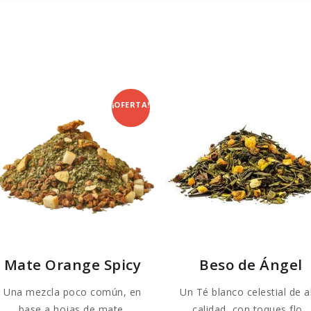
¡OFERTA!
Mate Orange Spicy
Beso de Ángel
Una mezcla poco común, en
Un Té blanco celestial de a
base a hojas de mate,
calidad, con toques flo...