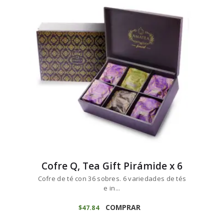
Cofre Q, Tea Gift Pirámide x 6
Cofre de té con 36 sobres. 6 variedades de tés
e in...
COMPRAR
$
47
84