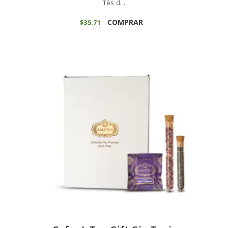
Tés d...
COMPRAR
$
35
71