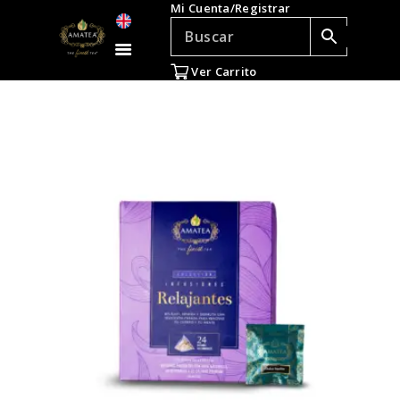
Mi Cuenta/Registrar
TÉ E INFUSIONES
ACCESORIOS
Ver Carrito
REGALOS
TEADICTOS
OFERTAS
VENTAS AL POR
MAYOR
EN