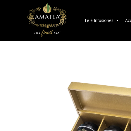
Té e Infusiones
Ac