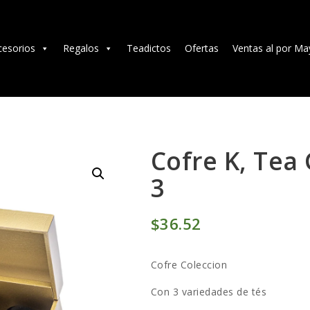
TÉ E INFUSIONES
ACCESORIOS
cesorios
Regalos
Teadictos
Ofertas
Ventas al por Ma
REGALOS
TEADICTOS
OFERTAS
Cofre K, Tea 
3
VENTAS AL POR
MAYOR
$
36
52
EN
Cofre Coleccion
Con 3 variedades de tés