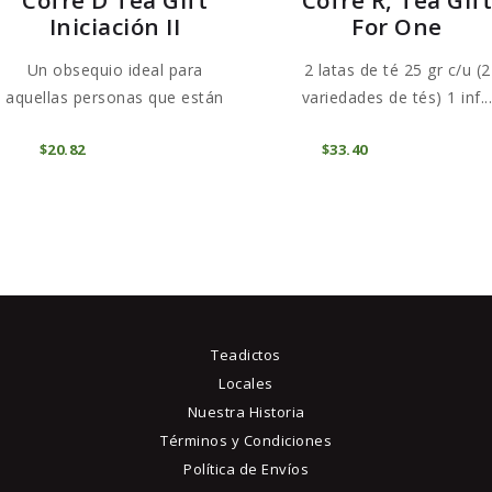
Iniciación II
For One
Un obsequio ideal para
2 latas de té 25 gr c/u (2
aquellas personas que están
variedades de tés) 1 inf..
ini...
AGOTADO
AGOTADO
$
20
82
$
33
40
Teadictos
Locales
Nuestra Historia
Términos y Condiciones
Política de Envíos