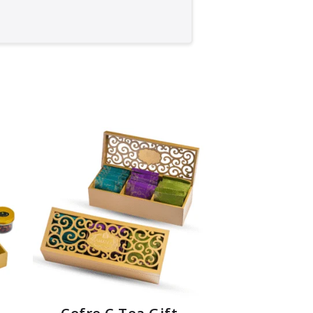
t
Cofre C Tea Gift