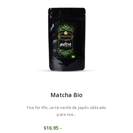
Matcha Bio
Tea for life, un té verde de Japón utilizado
para rea...
Este
$
16
95
-
Rango
producto
COMPRAR