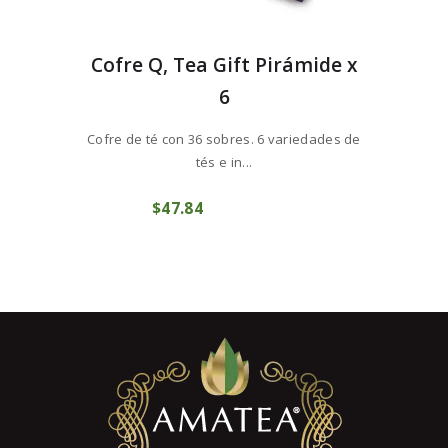
Cofre Q, Tea Gift Pirámide x
6
Cofre de té con 36 sobres. 6 variedades de
tés e in...
$
47
84
COMPRAR