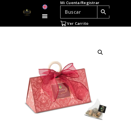
Mi Cuenta/Registrar
TÉ E INFUSIONES
ACCESORIOS
Ver Carrito
REGALOS
TEADICTOS
OFERTAS
VENTAS AL POR
MAYOR
EN