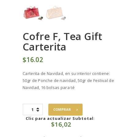
Cofre F, Tea Gift
Carterita
$
16
02
Carterita de Navidad, en su interior contiene:
50gr de Ponche de navidad, 50gr de Festival de
Navidad, 16 bolsas para té
Cofre
COMPRAR
F,
Tea
Clic para actualizar Subtotal
:
$
16,02
Gift
Carterita
cantidad