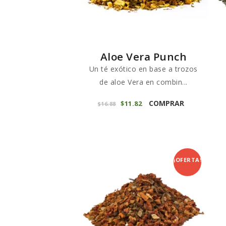
Aloe Vera Punch
Un té exótico en base a trozos
de aloe Vera en combin...
Este
COMPRAR
El
$
11
82
El
$
16
88
producto
precio
precio
original
actual
tiene
era:
es:
$16
8
$11
8
múltiples
8
2
variantes.
.
.
¡OFERTA!
Las
opciones
se
pueden
elegir