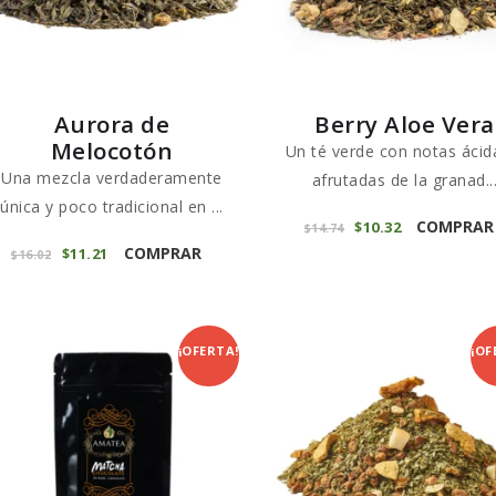
Aurora de
Berry Aloe Vera
Melocotón
Un té verde con notas ácid
Una mezcla verdaderamente
afrutadas de la granad..
única y poco tradicional en ...
COMPRAR
El
$
10
32
El
$
14
74
Este
precio
precio
COMPRAR
El
$
11
21
El
$
16
02
original
actual
producto
precio
precio
era:
es:
original
actual
tiene
$14
7
$10
3
era:
es:
4
2
$16
0
$11
2
múltiples
.
.
2
1
variantes.
¡OFERTA!
¡OF
.
.
Las
opciones
se
pueden
elegir