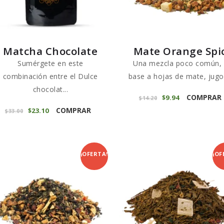
en
la
página
Matcha Chocolate
Mate Orange Spi
de
Sumérgete en este
Una mezcla poco común,
producto
combinación entre el Dulce
base a hojas de mate, jugos
chocolat...
COMPRAR
El
$
9
94
El
$
14
20
Este
precio
precio
COMPRAR
El
$
23
10
El
$
33
00
original
actual
producto
precio
precio
era:
es:
original
actual
$14
2
$9
9
tiene
era:
es:
0
4
$33
0
$23
1
múltiples
.
.
0
0
variantes.
¡OFERTA!
¡OF
.
.
Las
opciones
se
pueden
elegir