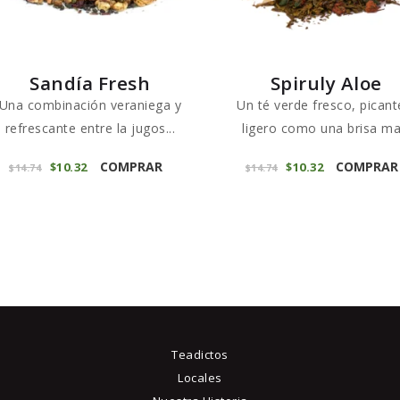
en
la
página
Sandía Fresh
Spiruly Aloe
de
Una combinación veraniega y
Un té verde fresco, picant
producto
refrescante entre la jugos...
ligero como una brisa ma.
Este
COMPRAR
COMPRAR
El
$
10
32
El
El
$
10
32
El
$
14
74
$
14
74
producto
precio
precio
precio
precio
original
actual
original
actual
tiene
era:
es:
era:
es:
$14
7
$10
3
$14
7
$10
3
múltiples
4
2
4
2
variantes.
.
.
.
.
Las
opciones
se
pueden
Teadictos
elegir
Locales
en