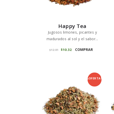
en
la
página
de
Happy Tea
producto
Jugosos limones, picantes y
madurados al sol y el sabor...
Este
COMPRAR
El
$
10
32
El
$
12
81
producto
precio
precio
original
actual
tiene
era:
es:
$12
8
$10
3
múltiples
1
2
variantes.
.
.
Las
¡OFERTA!
opciones
se
pueden
elegir
en