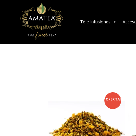
Té e Infusiones
Acceso
¡OFERTA!