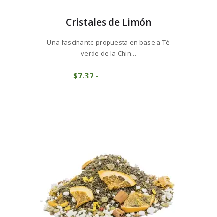
Cristales de Limón
Una fascinante propuesta en base a Té
verde de la Chin...
Este
$
7
37
-
Rango
producto
COMPRAR
de
tiene
precios:
múltiples
desde
variantes.
$7
3
Las
7
opciones
hasta
se
$73
6
pueden
8
elegir
en
la
página
de
producto