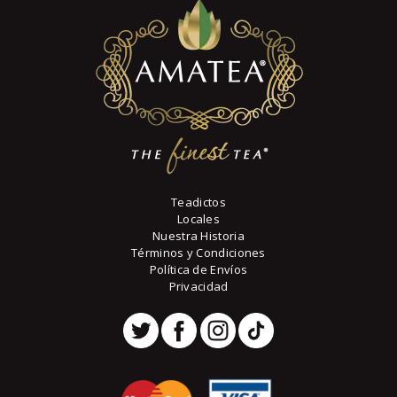
pueden
5
elegir
en
la
página
de
producto
Teadictos
Locales
Nuestra Historia
Términos y Condiciones
Política de Envíos
Privacidad