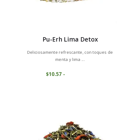
Pu-Erh Lima Detox
Deliciosamente refrescante, con toques de
menta y lima ...
Este
$
10
57
-
Rango
producto
COMPRAR
de
tiene
precios:
múltiples
desde
variantes.
$10
5
Las
7
opciones
hasta
se
$105
7
pueden
2
elegir
en
la
página