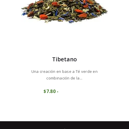
de
producto
Tibetano
Una creación en base a Té verde en
combinación de la...
Este
$
7
80
-
Rango
producto
COMPRAR
de
tiene
precios:
múltiples
desde
variantes.
$7
8
Las
0
opciones
hasta
se
$77
9