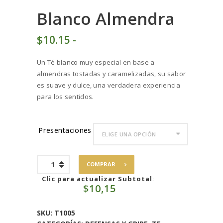
Blanco Almendra
$
10
15
-
Rango
de
Un Té blanco muy especial en base a
precios:
almendras tostadas y caramelizadas, su sabor
desde
es suave y dulce, una verdadera experiencia
$10
1
para los sentidos.
5
hasta
$101
5
Presentaciones
0
Blanco
COMPRAR
Almendra
cantidad
Clic para actualizar Subtotal
:
$
10,15
SKU:
T1005