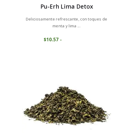
Pu-Erh Lima Detox
Deliciosamente refrescante, con toques de
menta y lima ...
Este
$
10
57
-
Rango
producto
COMPRAR
de
tiene
precios:
múltiples
desde
variantes.
$10
5
Las
7
opciones
hasta
se
$105
7
pueden
2
elegir
en
la
página
de
producto