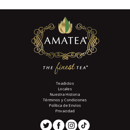
Las
1
2
opciones
.
.
se
pueden
elegir
en
la
página
de
producto
Teadictos
Locales
Nuestra Historia
Términos y Condiciones
Política de Envíos
Privacidad