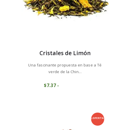
producto
Cristales de Limón
Una fascinante propuesta en base a Té
verde de la Chin...
Este
$
7
37
-
Rango
producto
COMPRAR
de
tiene
precios:
múltiples
desde
variantes.
$7
3
Las
7
opciones
hasta
se
¡OFERTA
$73
6
pueden
8
elegir
!