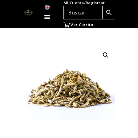
Mi Cuenta/Registrar
TÉ E INFUSIONES
ACCESORIOS
Ver Carrito
REGALOS
TEADICTOS
OFERTAS
VENTAS AL POR
MAYOR
EN