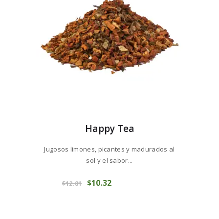
en
la
página
de
producto
Happy Tea
Jugosos limones, picantes y madurados al
sol y el sabor...
Este
El
$
10
32
El
producto
COMPRAR
$
12
81
precio
precio
tiene
original
actual
múltiples
era:
es:
variantes.
$12
8
$10
3