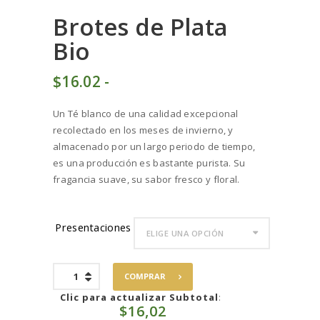
Brotes de Plata
Bio
$
16
02
-
Rango
de
Un Té blanco de una calidad excepcional
precios:
recolectado en los meses de invierno, y
desde
almacenado por un largo periodo de tiempo,
$16
0
es una producción es bastante purista. Su
2
fragancia suave, su sabor fresco y floral.
hasta
$80
0
9
Presentaciones
Brotes
COMPRAR
de
Plata
Clic para actualizar Subtotal
:
$
16,02
Bio