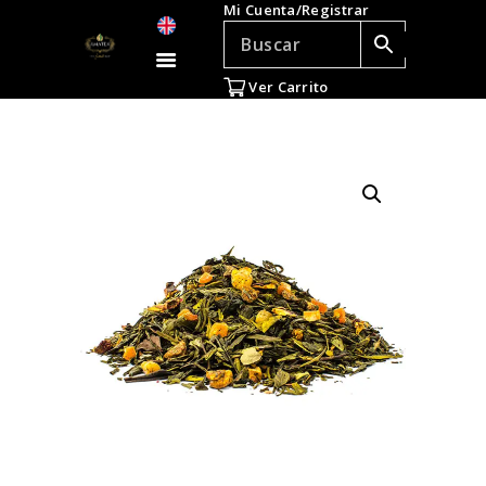
Mi Cuenta/Registrar
TÉ E INFUSIONES
ACCESORIOS
Ver Carrito
REGALOS
TEADICTOS
OFERTAS
VENTAS AL POR
MAYOR
EN