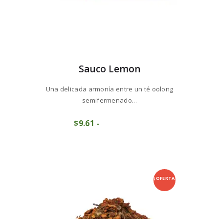
Sauco Lemon
Una delicada armonía entre un té oolong
semifermenado...
Este
$
9
61
-
Rango
producto
COMPRAR
de
tiene
precios:
múltiples
desde
variantes.
$9
6
Las
1
opciones
hasta
se
¡OFERTA
$96
1
pueden
1
elegir
!
en
la