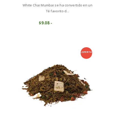
White Chai Mumbai se ha convertido en un
Té favorito d...
Este
$
9
08
-
Rango
producto
COMPRAR
de
tiene
precios:
múltiples
desde
variantes.
$9
0
Las
8
opciones
hasta
se
¡OFERTA
$90
7
pueden
7
elegir
!
en
la
página
de
producto