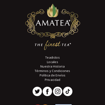
pueden
elegir
en
la
página
de
producto
Teadictos
Locales
Nuestra Historia
Términos y Condiciones
Política de Envíos
Privacidad