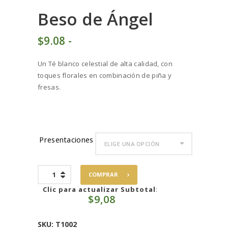
Beso de Ángel
$
9
08
-
Rango
de
Un Té blanco celestial de alta calidad, con
precios:
toques florales en combinación de piña y
desde
fresas.
$9
0
8
hasta
$90
8
Presentaciones
2
Beso
COMPRAR
de
Ángel
Clic para actualizar Subtotal
:
$
9,08
cantidad
SKU:
T1002