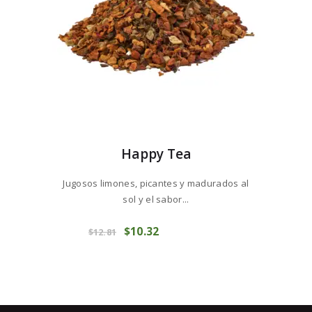
página
de
producto
Happy Tea
Jugosos limones, picantes y madurados al
sol y el sabor...
Este
El
$
10
32
El
producto
COMPRAR
$
12
81
precio
precio
tiene
original
actual
múltiples
era:
es:
variantes.
$12
8
$10
3
Las
1
2
opciones
.
.
se