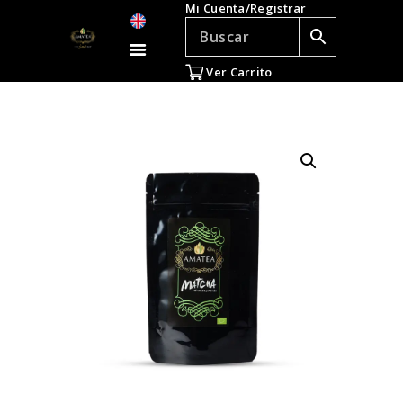
Mi Cuenta/Registrar
TÉ E INFUSIONES
ACCESORIOS
Ver Carrito
REGALOS
TEADICTOS
OFERTAS
VENTAS AL POR
MAYOR
EN