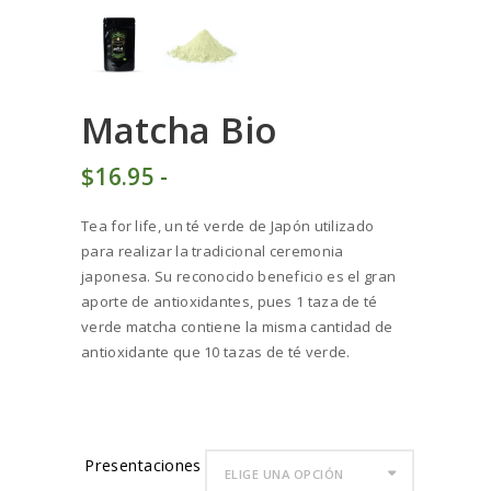
Matcha Bio
$
16
95
-
Rango
de
Tea for life, un té verde de Japón utilizado
precios:
para realizar la tradicional ceremonia
desde
japonesa. Su reconocido beneficio es el gran
$16
9
aporte de antioxidantes, pues 1 taza de té
5
verde matcha contiene la misma cantidad de
hasta
antioxidante que 10 tazas de té verde.
$169
5
0
Presentaciones