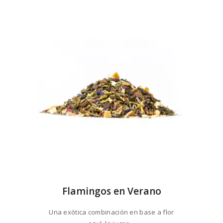
precios:
múltiples
desde
variantes.
$30
9
Las
7
opciones
hasta
se
$309
6
pueden
8
elegir
en
la
página
de
producto
Flamingos en Verano
Una exótica combinación en base a flor