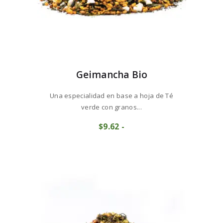
Geimancha Bio
Una especialidad en base a hoja de Té
verde con granos...
Este
$
9
62
-
Rango
producto
de
tiene
precios:
múltiples
desde
variantes.
$9
6
Las
2
opciones
hasta
se
$96
1
pueden
6
elegir
en