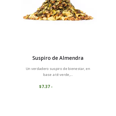
la
página
de
producto
Suspiro de Almendra
Un verdadero suspiro de bienestar, en
base a té verde,...
Este
$
7
37
-
Rango
producto
COMPRAR
de
tiene
precios:
múltiples
desde
variantes.
$7
3
Las
7
opciones
hasta
se