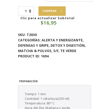
Matcha
COMPRAR
Bio
cantidad
Clic para actualizar Subtotal
:
$
16,95
SKU:
T2030
CATEGORÍAS:
ALERTA Y ENERGIZANTE
,
DEFENSAS Y GRIPE
,
DETOX Y DIGESTIÓN
,
MATCHA & POLVOS
,
S/F
,
TE VERDE
PRODUCT ID:
1694
PREPARACIÓN
Tiempo: 1 min
Cantidad: 1 cdta/taza(250 ml)
Temperatura: 80° C
Hora del Día: Mañana y tarde