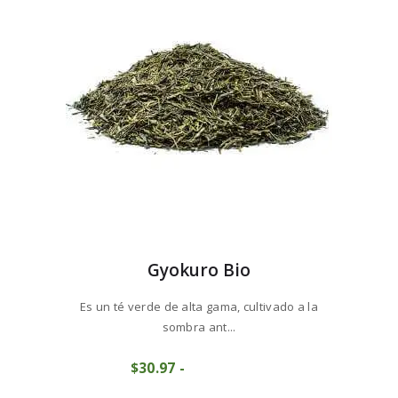
$73
6
pueden
8
elegir
en
la
página
de
producto
Gyokuro Bio
Es un té verde de alta gama, cultivado a la
sombra ant...
Este
$
30
97
-
Rango
producto
COMPRAR
de
tiene