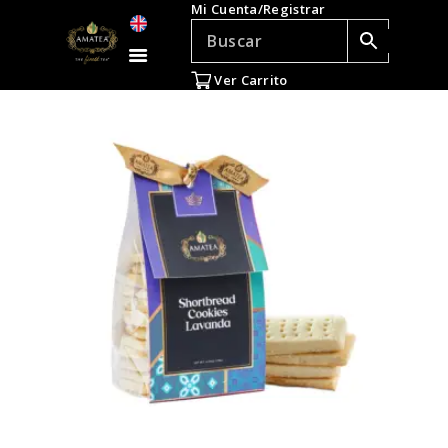
Mi Cuenta/Registrar
TÉ E INFUSIONES
ACCESORIOS
Ver Carrito
REGALOS
TEADICTOS
OFERTAS
VENTAS AL POR
MAYOR
EN