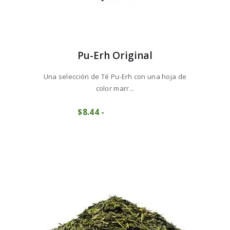
Pu-Erh Original
Una selección de Té Pu-Erh con una hoja de
color marr...
Este
$
8
44
-
Rango
producto
COMPRAR
de
tiene
precios:
múltiples
desde
variantes.
$8
4
Las
4
opciones
hasta
se
$84
4
pueden
1
elegir
en
la
página
de