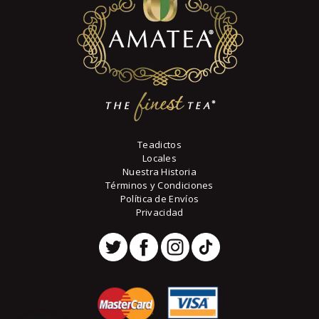
elegir
en
la
página
de
producto
Teadictos
Locales
Nuestra Historia
Términos y Condiciones
Política de Envíos
Privacidad