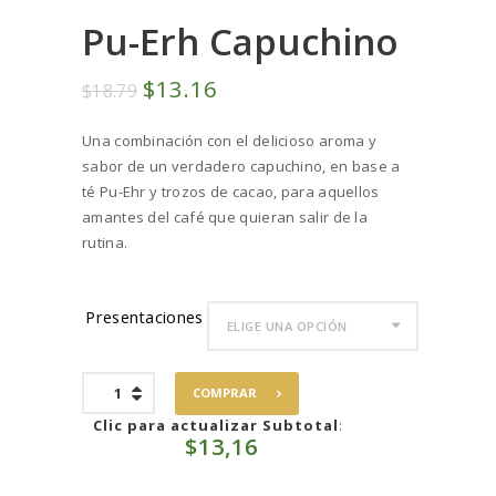
Pu-Erh Capuchino
El
$
13
16
El
$
18
79
precio
precio
Una combinación con el delicioso aroma y
original
actual
sabor de un verdadero capuchino, en base a
era:
es:
té Pu-Ehr y trozos de cacao, para aquellos
$18
7
$13
1
amantes del café que quieran salir de la
9
6
rutina.
.
.
Presentaciones
Pu-
COMPRAR
Erh
Capuchino
Clic para actualizar Subtotal
:
$
13,16
cantidad