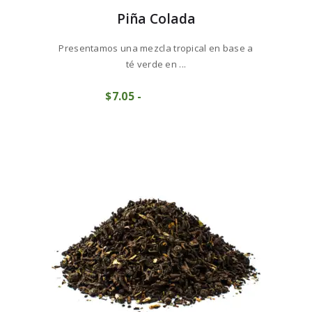
Piña Colada
Presentamos una mezcla tropical en base a
té verde en ...
Este
$
7
05
-
Rango
producto
COMPRAR
de
tiene
precios:
múltiples
desde
variantes.
$7
0
Las
5
opciones
hasta
se
$70
4
pueden
8
elegir
en
la
página
de
producto