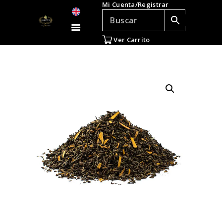
Mi Cuenta/Registrar
TÉ E INFUSIONES
ACCESORIOS
Ver Carrito
REGALOS
TEADICTOS
OFERTAS
VENTAS AL POR
MAYOR
EN