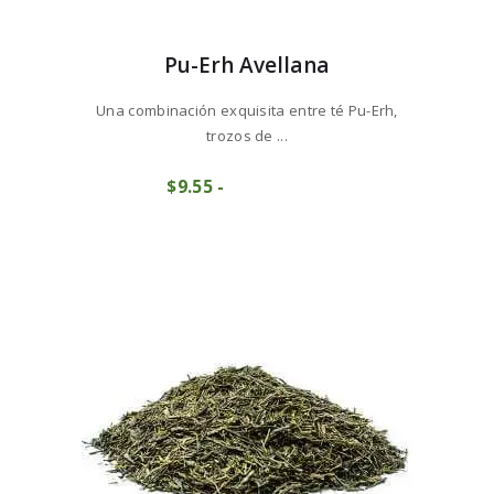
Pu-Erh Avellana
Una combinación exquisita entre té Pu-Erh,
trozos de ...
Este
$
9
55
-
Rango
producto
COMPRAR
de
tiene
precios:
múltiples
desde
variantes.
$9
5
Las
5
opciones
hasta
se
$95
5
pueden
0
elegir
en
la
página
de
producto