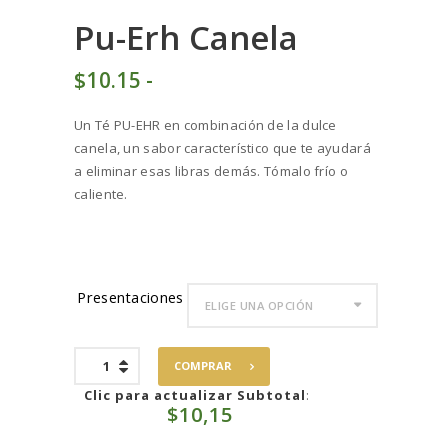
Pu-Erh Canela
$
10
15
-
Rango
de
Un Té PU-EHR en combinación de la dulce
precios:
canela, un sabor característico que te ayudará
desde
a eliminar esas libras demás. Tómalo frío o
$10
1
caliente.
5
hasta
$98
2
7
Presentaciones
Pu-
COMPRAR
Erh
Canela
Clic para actualizar Subtotal
:
$
10,15
cantidad