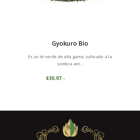
Gyokuro Bio
Es un té verde de alta gama, cultivado a la
sombra ant...
Este
$
30
97
-
Rango
producto
COMPRAR
de
tiene
precios:
múltiples
desde
variantes.
$30
9
Las
7
opciones
hasta
se
$309
6
pueden
8
elegir
en
la