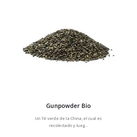
Gunpowder Bio
Un Té verde de la China, el cual es
recolectado y lueg...
Este