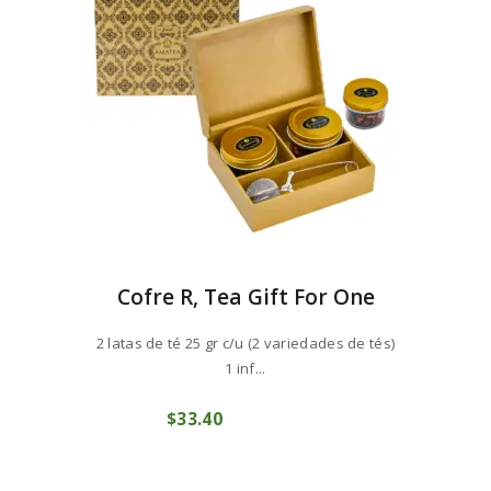
Cofre R, Tea Gift For One
2 latas de té 25 gr c/u (2 variedades de tés)
1 inf...
$
33
40
COMPRAR