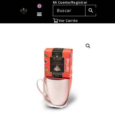
Mi Cuenta/Registrar
TÉ E INFUSIONES
ACCESORIOS
Ver Carrito
REGALOS
TEADICTOS
OFERTAS
VENTAS AL POR
MAYOR
EN