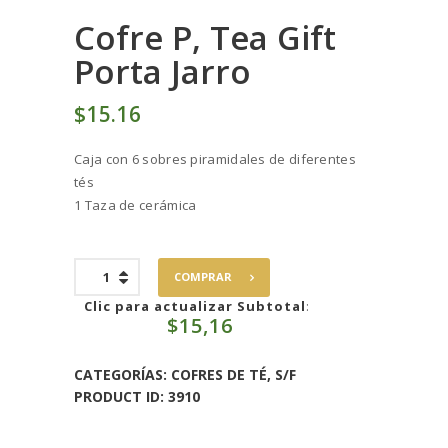
Cofre P, Tea Gift
Porta Jarro
$
15
16
Caja con 6 sobres piramidales de diferentes
tés
1 Taza de cerámica
Cofre
COMPRAR
P,
Tea
Clic para actualizar Subtotal
:
$
15,16
Gift
Porta
Jarro
CATEGORÍAS:
COFRES DE TÉ
,
S/F
cantidad
PRODUCT ID:
3910