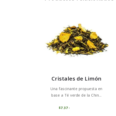
Cristales de Limón
Una fascinante propuesta en
base a Té verde de la Chin...
Este
COMPRAR
$
7
37
-
Rango
producto
de
precios: