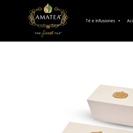
Té e Infusiones
Ac