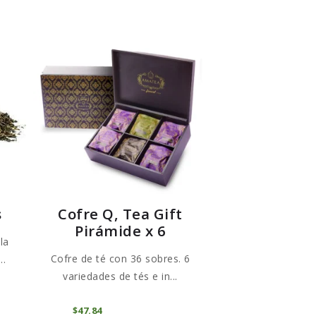
s
Cofre Q, Tea Gift
Pirámide x 6
la
Cofre de té con 36 sobres. 6
..
variedades de tés e in...
te
oducto
COMPRAR
$
47
84