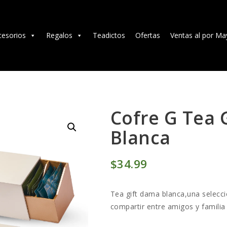
TÉ E INFUSIONES
ACCESORIOS
cesorios
Regalos
Teadictos
Ofertas
Ventas al por Ma
REGALOS
TEADICTOS
OFERTAS
Cofre G Tea 
Blanca
VENTAS AL POR
MAYOR
$
34
99
EN
Tea gift dama blanca,una selecci
compartir entre amigos y familia