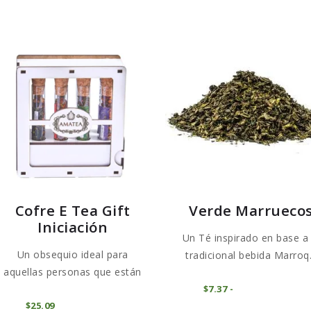
Cofre E Tea Gift
Verde Marrueco
Iniciación
Un Té inspirado en base a 
Un obsequio ideal para
tradicional bebida Marroq.
aquellas personas que están
Es
COMPRAR
$
7
37
-
Rango
ini...
pr
de
COMPRAR
$
25
09
precios: