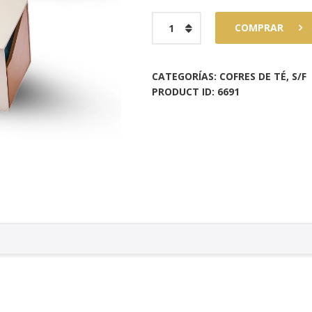
Cofre
COMPRAR
G
Tea
Gift
CATEGORÍAS:
COFRES DE TÉ
,
S/F
PRODUCT ID:
6691
Dama
Blanca
cantidad