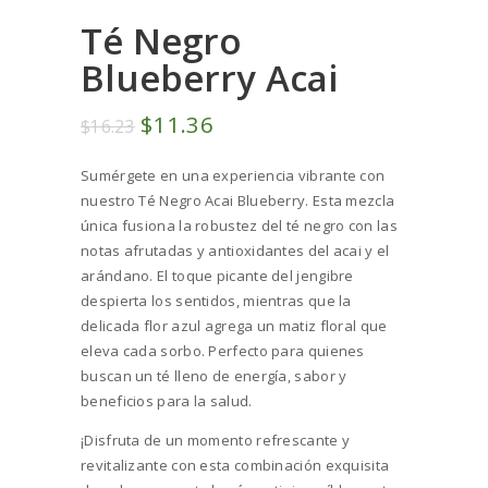
Té Negro
Blueberry Acai
El
$
11
36
El
$
16
23
precio
precio
Sumérgete en una experiencia vibrante con
original
actual
nuestro Té Negro Acai Blueberry. Esta mezcla
era:
es:
única fusiona la robustez del té negro con las
$16
2
$11
3
notas afrutadas y antioxidantes del acai y el
3
6
arándano. El toque picante del jengibre
.
.
despierta los sentidos, mientras que la
delicada flor azul agrega un matiz floral que
eleva cada sorbo. Perfecto para quienes
buscan un té lleno de energía, sabor y
beneficios para la salud.
¡Disfruta de un momento refrescante y
revitalizante con esta combinación exquisita