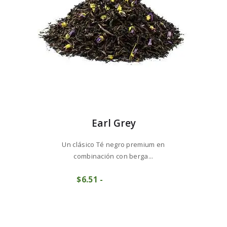
la
página
de
producto
Earl Grey
Un clásico Té negro premium en
combinación con berga...
Este
$
6
51
-
Rango
producto
COMPRAR
de
tiene
precios:
múltiples
desde
variantes.
$6
5
Las
1