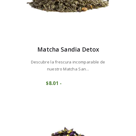
Matcha Sandia Detox
Descubre la frescura incomparable de
nuestro Matcha San...
Este
$
8
01
-
Rango
producto
COMPRAR
de
tiene
precios:
múltiples
desde
variantes.
$8
0
Las
1
opciones
hasta
se
$80
0
pueden
9
elegir
en