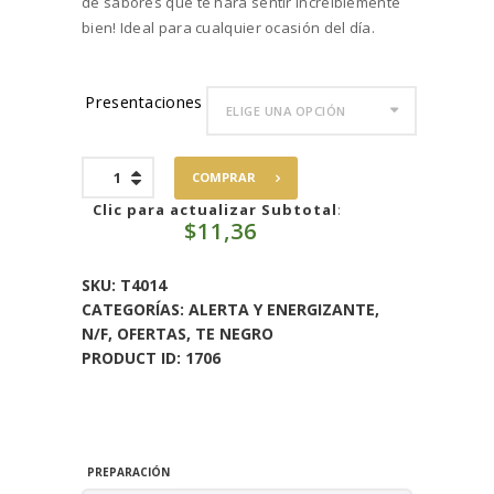
de sabores que te hará sentir increíblemente
bien! Ideal para cualquier ocasión del día.
Presentaciones
Té
COMPRAR
Negro
Blueberry
Clic para actualizar Subtotal
:
$
11,36
Acai
cantidad
SKU:
T4014
CATEGORÍAS:
ALERTA Y ENERGIZANTE
,
N/F
,
OFERTAS
,
TE NEGRO
PRODUCT ID:
1706
PREPARACIÓN