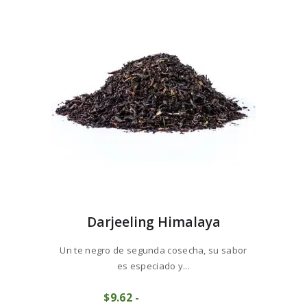
opciones
hasta
se
$65
1
pueden
4
elegir
en
la
página
de
producto
Darjeeling Himalaya
Un te negro de segunda cosecha, su sabor
es especiado y...
Este
$
9
62
-
Rango
producto
COMPRAR