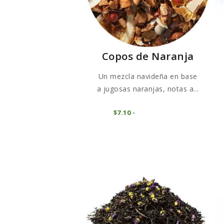
Copos de Naranja
Un mezcla navideña en base
a jugosas naranjas, notas a...
Este
COMPRAR
$
7
10
-
Rango
producto
de
precios:
tiene
desde
$7
1
múltiples
0
variantes.
hasta
$71
0
Las
0
opciones
se
pueden
elegir