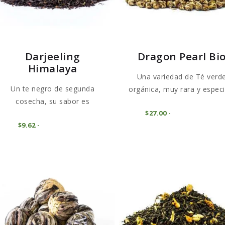
Darjeeling
Dragon Pearl Bi
Himalaya
Una variedad de Té verd
Un te negro de segunda
orgánica, muy rara y especia
cosecha, su sabor es
E
COMPRAR
$
27
00
-
Rango
especiado y...
Este
p
de
COMPRAR
$
9
62
-
Rango
precios:
producto
t
de
desde
precios:
tiene
$27
0
m
desde
0
$9
6
múltiples
va
hasta
2
$270
0
variantes.
L
hasta
0
$96
1
Las
o
6
opciones
s
se
p
pueden
el