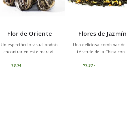
elegir
e
en
la
la
p
página
d
Flor de Oriente
Flores de Jazmín
de
p
producto
Un espectáculo visual podrás
Una deliciosa combinación
encontrar en este maravi...
té verde de la China con..
Es
COMPRAR
COMPRAR
$
3
74
$
7
37
-
Rango
pr
de
precios:
ti
desde
$7
3
mú
7
va
hasta
$73
6
La
8
op
se
pu
el