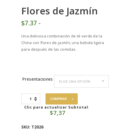
Flores de Jazmín
$
7
37
-
Rango
de
Una deliciosa combinación de té verde de la
precios:
China con flores de jazmín, una bebida ligera
desde
para después de las comidas.
$7
3
7
hasta
$73
6
Presentaciones
8
Flores
COMPRAR
de
Jazmín
Clic para actualizar Subtotal
:
$
7,37
cantidad
SKU:
T2026