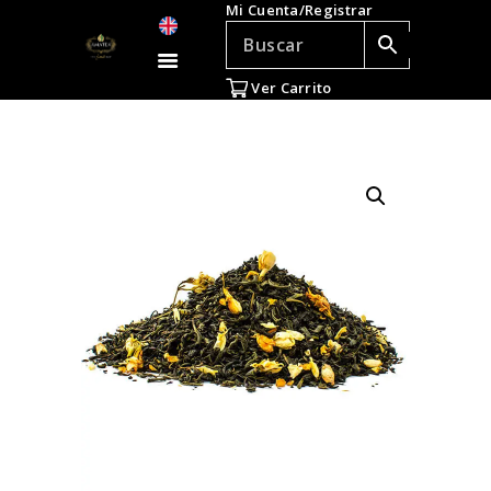
Mi Cuenta/Registrar
TÉ E INFUSIONES
ACCESORIOS
Ver Carrito
REGALOS
TEADICTOS
OFERTAS
VENTAS AL POR
MAYOR
EN