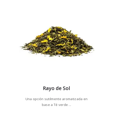
Las
hasta
opciones
$74
7
se
5
pueden
elegir
en
la
página
de
producto
Rayo de Sol
Una opción sutilmente aromatizada en
base a Té verde ...
Este