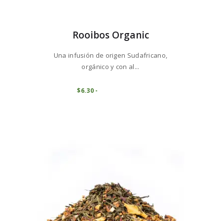
Rooibos Organic
Una infusión de origen Sudafricano,
orgánico y con al...
Este
producto
COMPRAR
$
6
30
-
Rango
de
tiene
precios:
múltiples
desde
variantes.
$6
3
0
Las
hasta
opciones
$63
0
se
0
pueden
elegir
en
la
página
de
producto