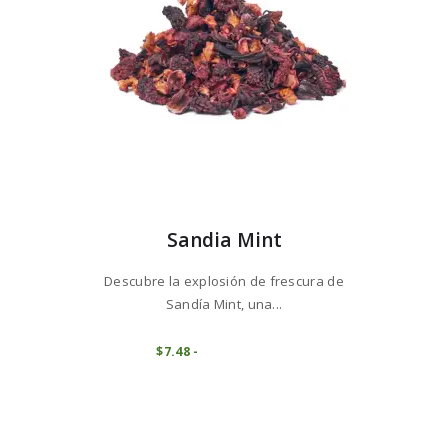
la
página
de
producto
Sandia Mint
Descubre la explosión de frescura de
Sandía Mint, una...
Este
producto
COMPRAR
$
7
48
-
Rango
de
tiene
precios:
múltiples
desde
variantes.
$7
4
8
Las
hasta
opciones