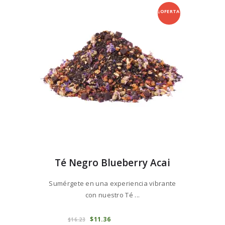
$74
7
se
5
¡OFERTA
pueden
elegir
!
en
la
página
de
producto
Té Negro Blueberry Acai
Sumérgete en una experiencia vibrante
con nuestro Té ...
Este
producto
COMPRAR
El
$
11
36
El
$
16
23