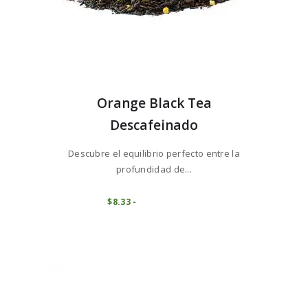
Orange Black Tea
Descafeinado
Descubre el equilibrio perfecto entre la
profundidad de...
Este
producto
COMPRAR
$
8
33
-
Rango
de
tiene
precios:
múltiples
desde
variantes.
$8
3
3
Las
hasta
opciones
$83
3
se
5
pueden
elegir