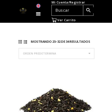
Mi Cuenta/Registrar
TÉ E INFUSIONES
ACCESORIOS
Ver Carrito
REGALOS
TEADICTOS
OFERTAS
MOSTRANDO 25–32 DE 34 RESULTADOS
VENTAS AL POR
MAYOR
EN