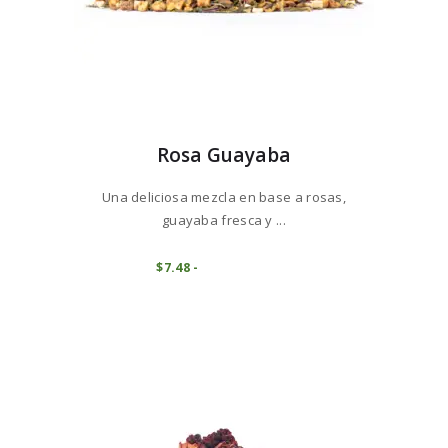
Rosa Guayaba
Una deliciosa mezcla en base a rosas,
guayaba fresca y ...
Este
producto
COMPRAR
$
7
48
-
Rango
de
tiene
precios:
múltiples
desde
variantes.
$7
4
8
Las
hasta
opciones
$74
7
se
5
pueden
elegir
en