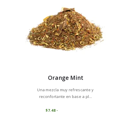
en
la
página
de
producto
Orange Mint
Una mezcla muy refrescante y
reconfortante en base a pl...
Este
producto
COMPRAR
$
7
48
-
Rango
de
tiene
precios:
múltiples
desde
variantes.
$7
4
8