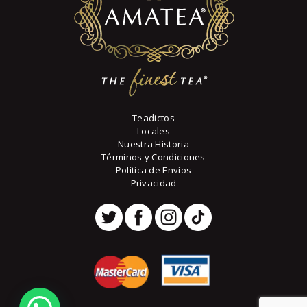
la
página
de
producto
Teadictos
Locales
Nuestra Historia
Términos y Condiciones
Política de Envíos
Privacidad