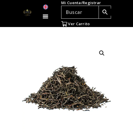
Mi Cuenta/Registrar
TÉ E INFUSIONES
ACCESORIOS
Ver Carrito
REGALOS
TEADICTOS
OFERTAS
VENTAS AL POR
MAYOR
EN