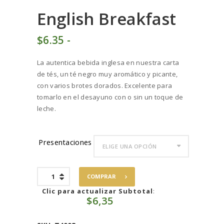
English Breakfast
$
6
35
-
Rango
de
La autentica bebida inglesa en nuestra carta
precios:
de tés, un té negro muy aromático y picante,
desde
con varios brotes dorados. Excelente para
$6
3
tomarlo en el desayuno con o sin un toque de
5
leche.
hasta
$63
5
4
Presentaciones
English
COMPRAR
Breakfast
cantidad
Clic para actualizar Subtotal
:
$
6,35