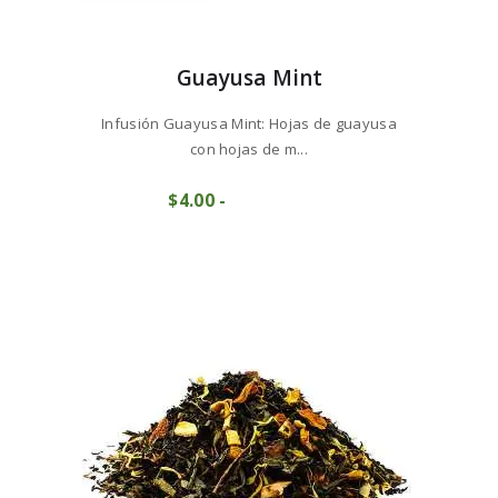
Guayusa Mint
Infusión Guayusa Mint: Hojas de guayusa
con hojas de m...
Este
$
4
00
-
Rango
producto
COMPRAR
de
tiene
precios:
múltiples
desde
variantes.
$4
0
Las
0
opciones
hasta
se
$40
0
pueden
0
elegir
en
la
página
de
producto