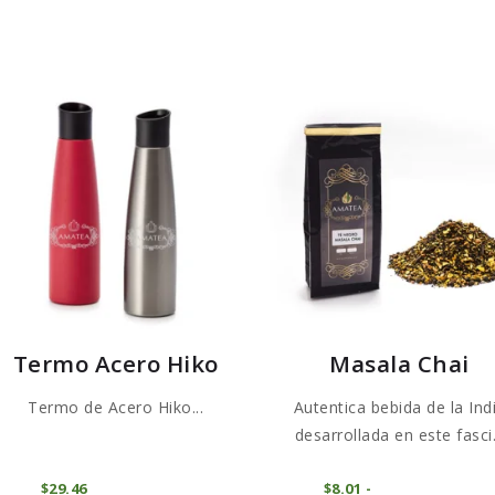
Termo Acero Hiko
Masala Chai
Termo de Acero Hiko...
Autentica bebida de la Ind
desarrollada en este fasci.
Es
COMPRAR
COMPRAR
$
29
46
$
8
01
-
Rango