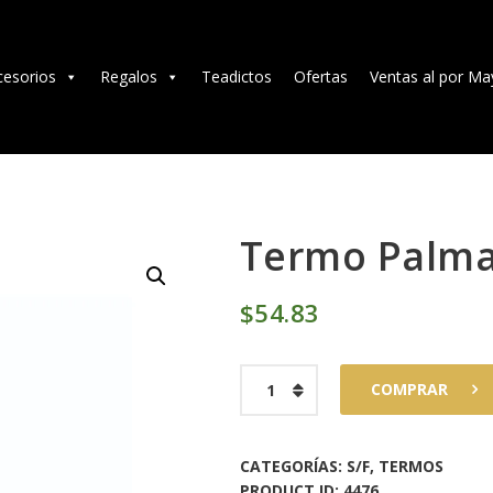
TÉ E INFUSIONES
ACCESORIOS
cesorios
Regalos
Teadictos
Ofertas
Ventas al por Ma
REGALOS
TEADICTOS
OFERTAS
Termo Palma
VENTAS AL POR
$
54
83
MAYOR
Termo
COMPRAR
EN
Palma
0.35L
cantidad
CATEGORÍAS:
S/F
,
TERMOS
PRODUCT ID:
4476