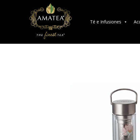
Té e Infusiones
Ac