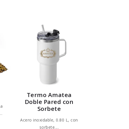
Termo Amatea
Doble Pared con
ia
Sorbete
..
Acero inoxidable, 0.80 L, con
te
sorbete....