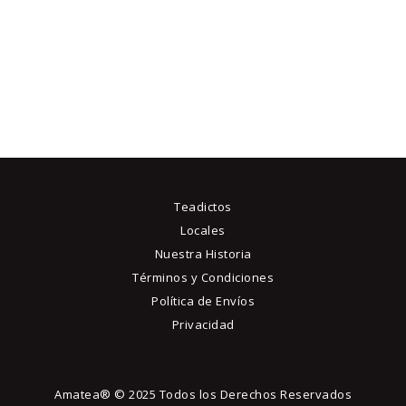
pr
de
precios:
ti
desde
$8
0
mú
1
va
hasta
$80
1
La
4
op
se
pu
el
Teadictos
en
Locales
la
Nuestra Historia
pá
Términos y Condiciones
de
Política de Envíos
pr
Privacidad
Amatea® © 2025 Todos los Derechos Reservados