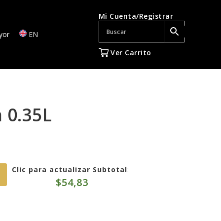
Mi Cuenta/Registrar
yor
EN
Ver Carrito
 0.35L
Clic para actualizar Subtotal
:
$
54,83