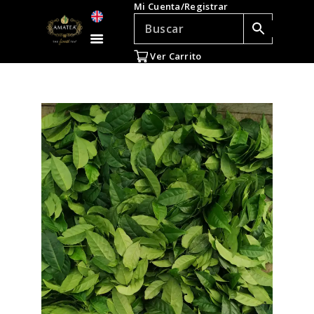
Mi Cuenta/Registrar
TÉ E INFUSIONES
ACCESORIOS
Ver Carrito
REGALOS
TEADICTOS
OFERTAS
VENTAS AL POR
MAYOR
EN