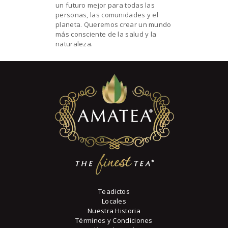
un futuro mejor para todas las
personas, las comunidades y el
planeta. Queremos crear un mundo
más consciente de la salud y la
naturaleza.
Teadictos
Locales
Nuestra Historia
Términos y Condiciones