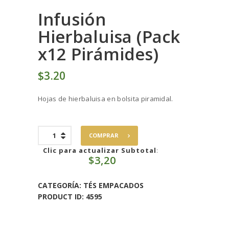
Infusión
Hierbaluisa (Pack
x12 Pirámides)
$
3
20
Hojas de hierbaluisa en bolsita piramidal.
Infusión
COMPRAR
Hierbaluisa
(Pack
Clic para actualizar Subtotal
:
$
3,20
x12
Pirámides)
cantidad
CATEGORÍA:
TÉS EMPACADOS
PRODUCT ID:
4595