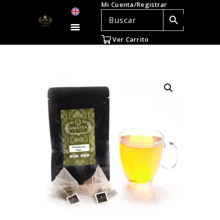
Mi Cuenta/Registrar
TÉ E INFUSIONES
ACCESORIOS
Ver Carrito
REGALOS
TEADICTOS
OFERTAS
VENTAS AL POR
MAYOR
EN