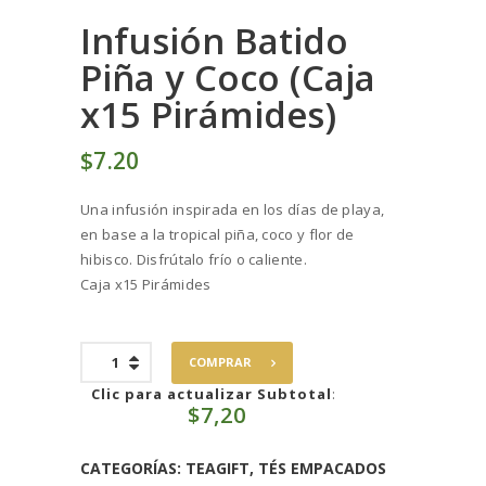
Infusión Batido
Piña y Coco (Caja
x15 Pirámides)
$
7
20
Una infusión inspirada en los días de playa,
en base a la tropical piña, coco y flor de
hibisco. Disfrútalo frío o caliente.
Caja x15 Pirámides
Infusión
COMPRAR
Batido
Piña
Clic para actualizar Subtotal
:
$
7,20
y
Coco
(Caja
CATEGORÍAS:
TEAGIFT
,
TÉS EMPACADOS
x15