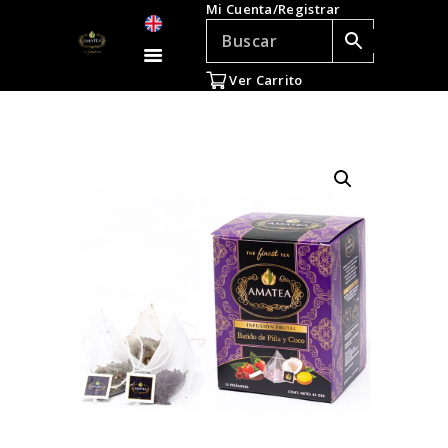
Mi Cuenta/Registrar
TÉ E INFUSIONES
ACCESORIOS
Ver Carrito
REGALOS
TEADICTOS
OFERTAS
VENTAS AL POR
MAYOR
EN