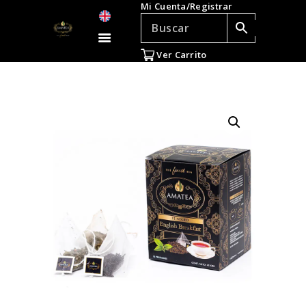
Mi Cuenta/Registrar
TÉ E INFUSIONES
ACCESORIOS
Ver Carrito
REGALOS
TEADICTOS
OFERTAS
VENTAS AL POR
MAYOR
EN