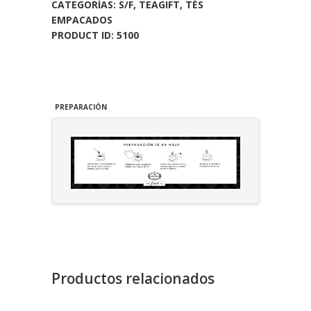
CATEGORÍAS:
S/F
,
TEAGIFT
,
TÉS
Pirámides)
EMPACADOS
cantidad
PRODUCT ID:
5100
PREPARACIÓN
Productos relacionados