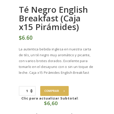
Té Negro English
Breakfast (Caja
x15 Pirámides)
$
6
60
La autentica bebida inglesa en nuestra carta
de tés, un té negro muy aromático y picante,
con varios brotes dorados. Excelente para
tomarlo en el desayuno con o sin un toque de
leche. Caja x15 Pirámides English Breakfast
Té
COMPRAR
Negro
English
Clic para actualizar Subtotal
:
$
6,60
Breakfast
(Caja
x15