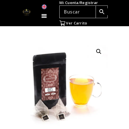
Mi Cuenta/Registrar
TÉ E INFUSIONES
ACCESORIOS
Ver Carrito
REGALOS
TEADICTOS
OFERTAS
VENTAS AL POR
MAYOR
EN