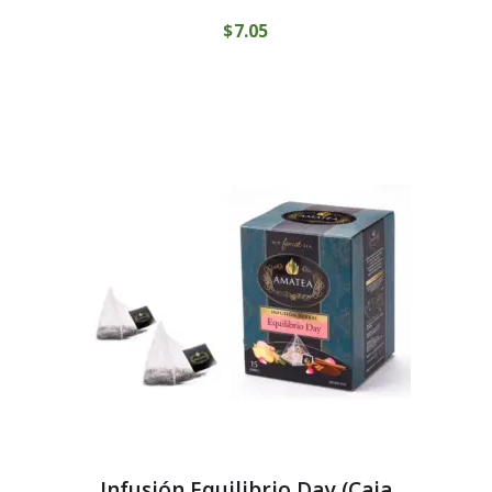
$
7
05
Infusión Equilibrio Day (Caja