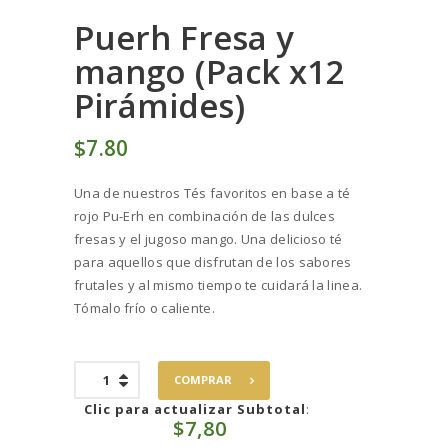
Puerh Fresa y
mango (Pack x12
Pirámides)
$
7
80
Una de nuestros Tés favoritos en base a té
rojo Pu-Erh en combinación de las dulces
fresas y el jugoso mango. Una delicioso té
para aquellos que disfrutan de los sabores
frutales y al mismo tiempo te cuidará la linea.
Tómalo frío o caliente.
Puerh
COMPRAR
Fresa
y
Clic para actualizar Subtotal
:
$
7,80
mango
(Pack