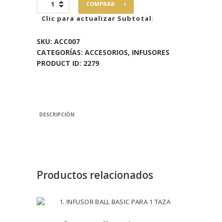
COMPRAR
Figura
Tetera
Clic para actualizar Subtotal
:
cantidad
SKU:
ACC007
CATEGORÍAS:
ACCESORIOS
,
INFUSORES
PRODUCT ID:
2279
DESCRIPCIÓN
Productos relacionados