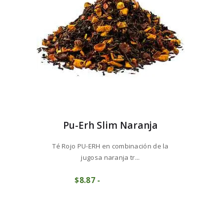
en
la
página
de
producto
Pu-Erh Slim Naranja
Té Rojo PU-ERH en combinación de la
jugosa naranja tr...
Este
$
8
87
-
Rango
producto
COMPRAR
de
tiene
precios:
múltiples
desde
variantes.
$8
8
Las