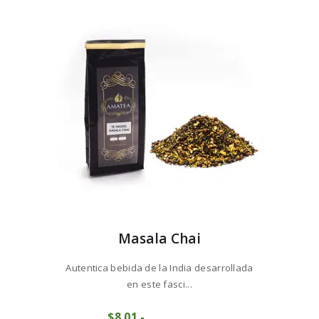
7
opciones
hasta
se
$88
6
pueden
9
elegir
en
la
página
de
producto
Masala Chai
Autentica bebida de la India desarrollada
en este fasci...
Este
$
8
01
-
Rango
producto
COMPRAR