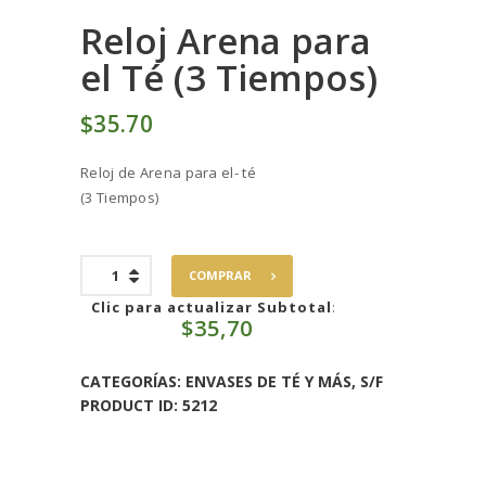
Reloj Arena para
el Té (3 Tiempos)
$
35
70
Reloj de Arena para el- té
(3 Tiempos)
Reloj
COMPRAR
Arena
para
Clic para actualizar Subtotal
:
$
35,70
el
Té
(3
CATEGORÍAS:
ENVASES DE TÉ Y MÁS
,
S/F
Tiempos)
PRODUCT ID:
5212
cantidad