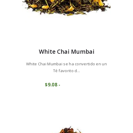
White Chai Mumbai
White Chai Mumbai se ha convertido en un
Té favorito d...
Este
$
9
08
-
Rango
producto
COMPRAR
de
tiene
precios:
múltiples
desde
variantes.
$9
0
Las
8
opciones
hasta
se
$90
7
pueden
7
elegir