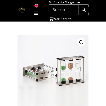
Mi Cuenta/Registrar
TÉ E INFUSIONES
ACCESORIOS
Ver Carrito
REGALOS
TEADICTOS
OFERTAS
VENTAS AL POR
MAYOR
EN