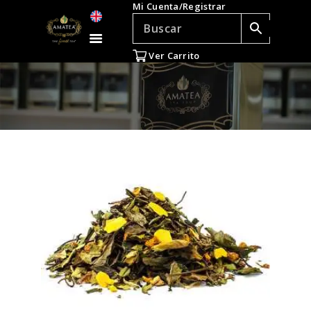
Mi Cuenta/Registrar
TÉ E INFUSIONES
ACCESORIOS
Ver Carrito
REGALOS
TEADICTOS
OFERTAS
VENTAS AL POR
MAYOR
EN