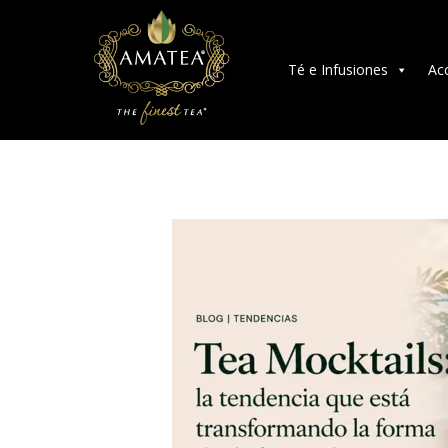
Té e Infusiones
Ac