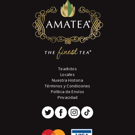
pueden
1
elegir
en
la
página
de
producto
Teadictos
Locales
Nuestra Historia
Términos y Condiciones
Política de Envíos
Privacidad