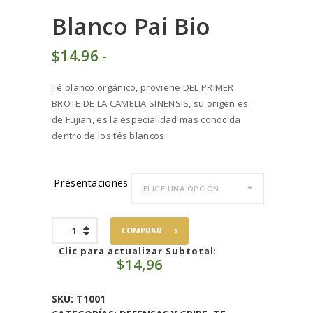
Blanco Pai Bio
$
14
96
-
Rango
de
Té blanco orgánico, proviene DEL PRIMER
precios:
BROTE DE LA CAMELIA SINENSIS, su origen es
desde
de Fujian, es la especialidad mas conocida
$14
9
dentro de los tés blancos.
6
hasta
$74
7
Presentaciones
8
Blanco
COMPRAR
Pai
Bio
Clic para actualizar Subtotal
:
$
14,96
cantidad
SKU:
T1001