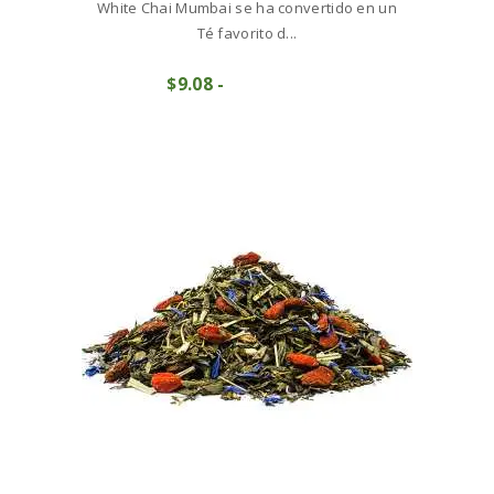
White Chai Mumbai se ha convertido en un
Té favorito d...
Este
$
9
08
-
Rango
producto
COMPRAR
de
tiene
precios:
múltiples
desde
variantes.
$9
0
Las
8
opciones
hasta
se
$90
7
pueden
7
elegir
en
la
página
de
producto