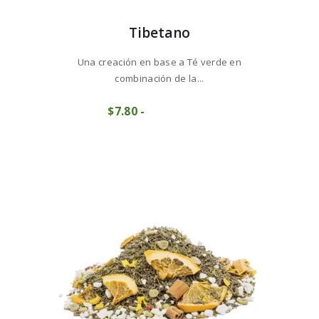
Tibetano
Una creación en base a Té verde en
combinación de la...
Este
$
7
80
-
Rango
producto
COMPRAR
de
tiene
precios:
múltiples
desde
variantes.
$7
8
Las
0
opciones
hasta
se
$77
9
pueden
5
elegir
en
la
página
de
producto