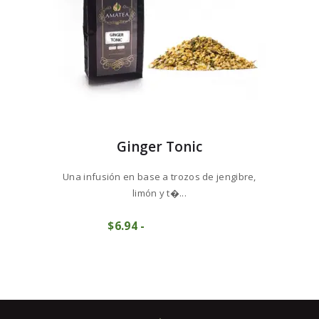
de
producto
Ginger Tonic
Una infusión en base a trozos de jengibre,
limón y t�...
Este
$
6
94
-
Rango
producto
COMPRAR
de
tiene
precios:
múltiples
desde
variantes.
$6
9
Las
4
opciones
hasta
se
$69
4