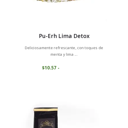
Pu-Erh Lima Detox
Deliciosamente refrescante, con toques de
menta y lima ...
Este
$
10
57
-
Rango
producto
COMPRAR
de
tiene
precios:
múltiples
desde
variantes.
$10
5
Las
7
opciones
hasta
se
$105
7
pueden
2
elegir
en
la
página