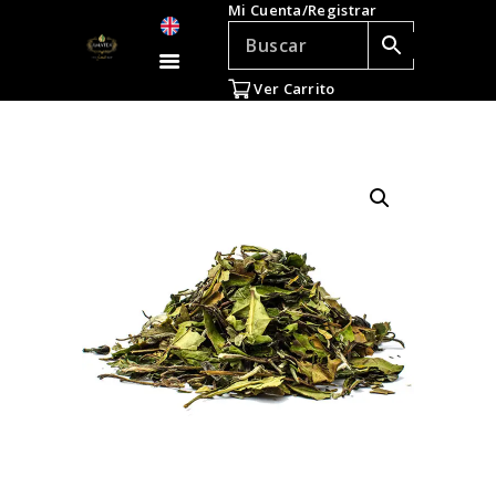
Mi Cuenta/Registrar
TÉ E INFUSIONES
ACCESORIOS
Ver Carrito
REGALOS
TEADICTOS
OFERTAS
VENTAS AL POR
MAYOR
EN