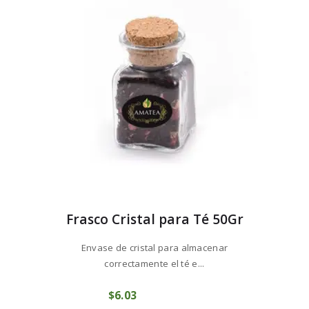
hasta
se
$80
0
pueden
9
elegir
en
la
página
de
producto
Frasco Cristal para Té 50Gr
Envase de cristal para almacenar
correctamente el té e...
$
6
03
COMPRAR