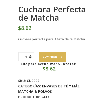
Cuchara Perfecta
de Matcha
$
8
62
Cuchara perfecta para 1 taza de té Matcha
Cuchara
COMPRAR
Perfecta
de
Clic para actualizar Subtotal
:
$
8,62
Matcha
cantidad
SKU:
CU0002
CATEGORÍAS:
ENVASES DE TÉ Y MÁS
,
MATCHA & POLVOS
PRODUCT ID:
2437