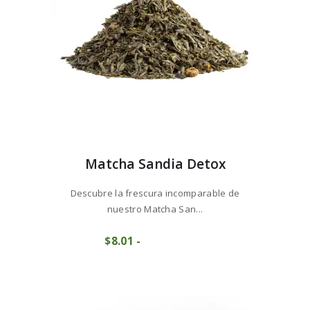
la
página
de
producto
Matcha Sandia Detox
Descubre la frescura incomparable de
nuestro Matcha San...
Este
$
8
01
-
Rango
producto
COMPRAR
de
tiene
precios:
múltiples
desde
variantes.
$8
0
Las
1
opciones