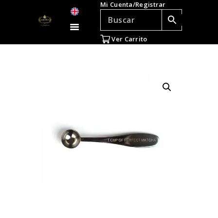
Mi Cuenta/Registrar
TÉ E INFUSIONES
ACCESORIOS
Ver Carrito
REGALOS
TEADICTOS
OFERTAS
VENTAS AL POR
MAYOR
EN