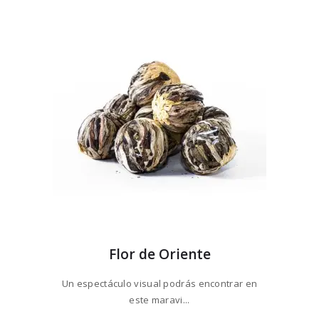
$27
0
Las
0
opciones
hasta
se
$270
0
pueden
0
elegir
en
la
página
de
producto
Flor de Oriente
Un espectáculo visual podrás encontrar en
este maravi...