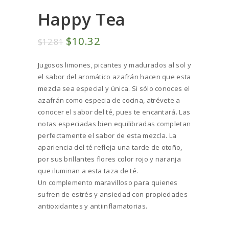
Happy Tea
El
$
10
32
El
$
12
81
precio
precio
Jugosos limones, picantes y madurados al sol y
original
actual
el sabor del aromático azafrán hacen que esta
era:
es:
mezcla sea especial y única. Si sólo conoces el
$12
8
$10
3
azafrán como especia de cocina, atrévete a
1
2
conocer el sabor del té, pues te encantará. Las
.
.
notas especiadas bien equilibradas completan
perfectamente el sabor de esta mezcla. La
apariencia del té refleja una tarde de otoño,
por sus brillantes flores color rojo y naranja
que iluminan a esta taza de té.
Un complemento maravilloso para quienes
sufren de estrés y ansiedad con propiedades
antioxidantes y antiinflamatorias.