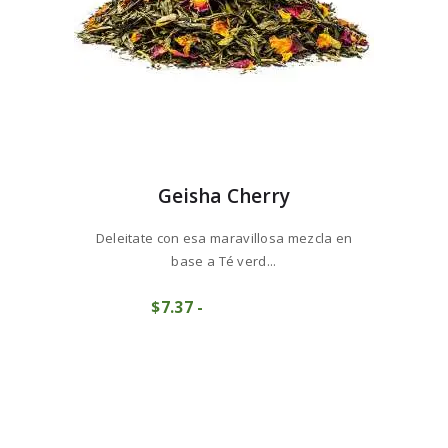
Geisha Cherry
Deleitate con esa maravillosa mezcla en
base a Té verd...
Este
$
7
37
-
Rango
producto
COMPRAR
de
tiene
precios:
múltiples
desde
variantes.
$7
3
Las
7
opciones
hasta
se
$73
6
pueden