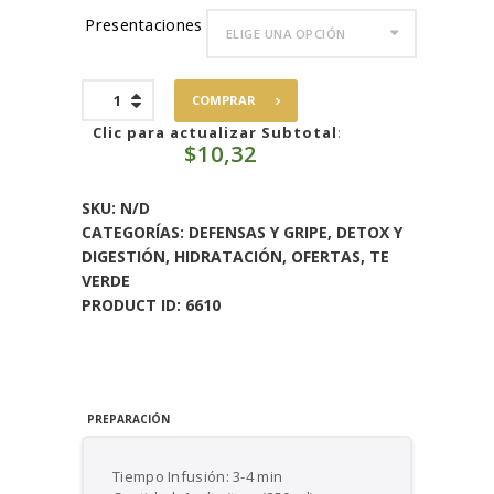
Presentaciones
Happy
COMPRAR
Tea
cantidad
Clic para actualizar Subtotal
:
$
10,32
SKU:
N/D
CATEGORÍAS:
DEFENSAS Y GRIPE
,
DETOX Y
DIGESTIÓN
,
HIDRATACIÓN
,
OFERTAS
,
TE
VERDE
PRODUCT ID:
6610
PREPARACIÓN
Tiempo Infusión: 3-4 min