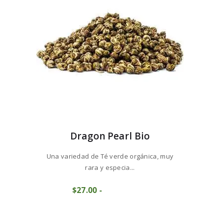
8
elegir
en
la
página
de
producto
Dragon Pearl Bio
Una variedad de Té verde orgánica, muy
rara y especia...
Este
$
27
00
-
Rango
producto
COMPRAR
de
tiene
precios:
múltiples
desde
variantes.