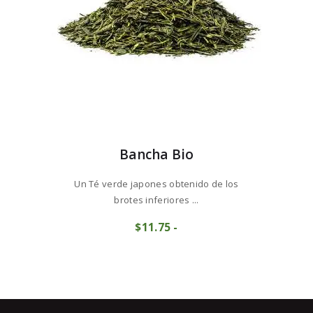
página
de
producto
Bancha Bio
Un Té verde japones obtenido de los
brotes inferiores ...
Este
$
11
75
-
Rango
producto
de
tiene
precios:
múltiples
desde
variantes.
$11
7
Las
5
opciones
hasta
se