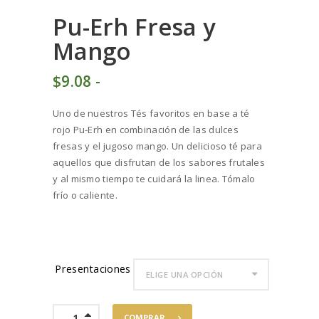
Pu-Erh Fresa y
Mango
$
9
08
-
Rango
de
Uno de nuestros Tés favoritos en base a té
precios:
rojo Pu-Erh en combinación de las dulces
desde
fresas y el jugoso mango. Un delicioso té para
$9
0
aquellos que disfrutan de los sabores frutales
8
y al mismo tiempo te cuidará la linea. Tómalo
hasta
frío o caliente.
$90
7
7
Presentaciones
Pu-
COMPRAR