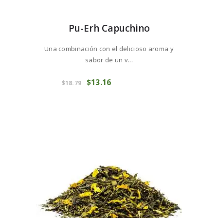
Pu-Erh Capuchino
Una combinación con el delicioso aroma y
sabor de un v...
Este
El
$
13
16
El
producto
COMPRAR
$
18
79
precio
precio
tiene
original
actual
múltiples
era:
es:
variantes.
$18
7
$13
1
Las
9
6
opciones
.
.
se
pueden
elegir
en
la
página
de
producto