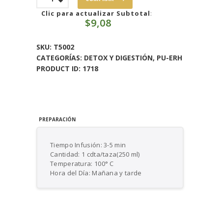
Erh
Fresa
Clic para actualizar Subtotal
:
$
9,08
y
Mango
cantidad
SKU:
T5002
CATEGORÍAS:
DETOX Y DIGESTIÓN
,
PU-ERH
PRODUCT ID:
1718
PREPARACIÓN
Tiempo Infusión: 3-5 min
Cantidad: 1 cdta/taza(250 ml)
Temperatura: 100° C
Hora del Día: Mañana y tarde