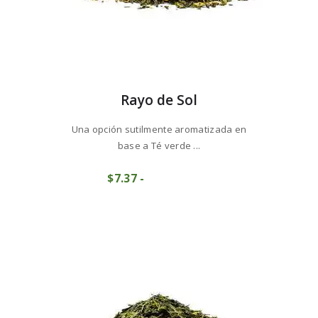
Rayo de Sol
Una opción sutilmente aromatizada en
base a Té verde ...
Este
$
7
37
-
Rango
producto
COMPRAR
de
tiene
precios:
múltiples
desde
variantes.
$7
3
Las
7
opciones
hasta
se
$73
6
pueden
8
elegir
en
la