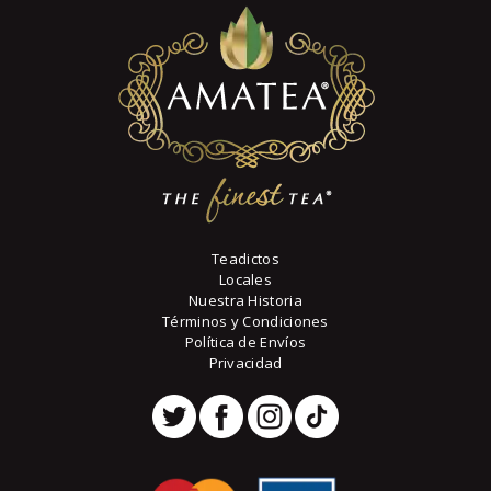
$117
5
pueden
2
elegir
en
la
página
de
producto
Teadictos
Locales
Nuestra Historia
Términos y Condiciones
Política de Envíos
Privacidad