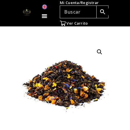
Mi Cuenta/Registrar
TÉ E INFUSIONES
ACCESORIOS
Ver Carrito
REGALOS
TEADICTOS
OFERTAS
VENTAS AL POR
MAYOR
EN