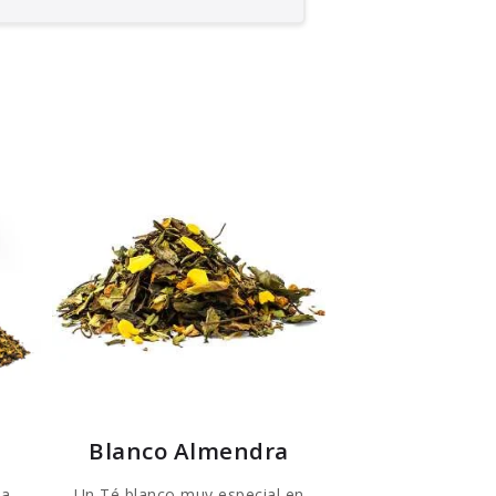
Blanco Almendra
ia
Un Té blanco muy especial en