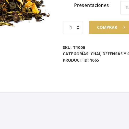
Presentaciones
8
hasta
White
COMPRAR
Chai
$90
7
Mumbai
7
cantidad
SKU:
T1006
CATEGORÍAS:
CHAI
,
DEFENSAS Y 
PRODUCT ID:
1665