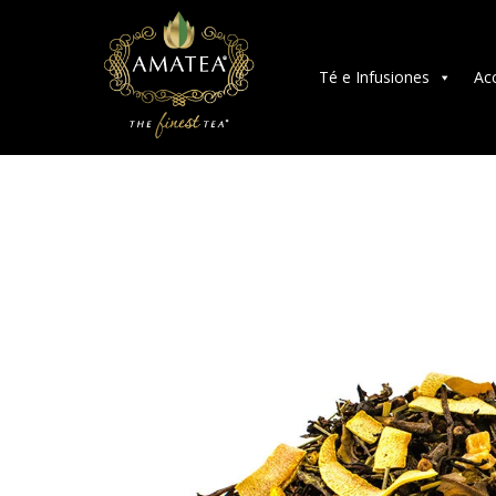
Té e Infusiones
Ac