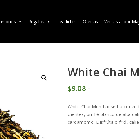
TÉ E INFUSIONES
ACCESORIOS
cesorios
Regalos
Teadictos
Ofertas
Ventas al por Ma
REGALOS
TEADICTOS
OFERTAS
White Chai 
VENTAS AL POR
$
9
08
-
Rango
MAYOR
de
White Chai Mumbai se ha convert
precios:
EN
clientes, un Té blanco de alta ca
cardamomo. Disfrútalo frió, calie
desde
$9
0