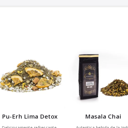
Pu-Erh Lima Detox
Masala Chai
Deliciosamente refrescante,
Autentica bebida de la Ind