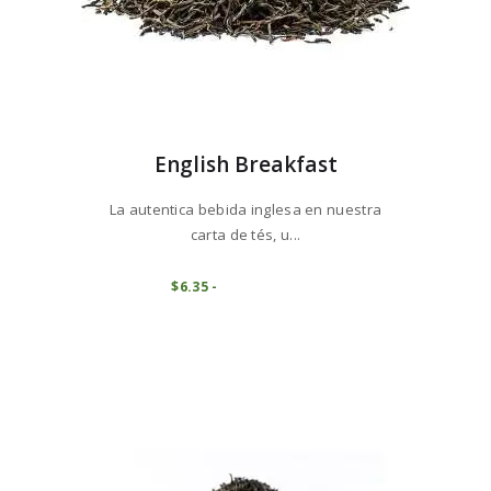
English Breakfast
La autentica bebida inglesa en nuestra
carta de tés, u...
Este
producto
COMPRAR
$
6
35
-
Rango
de
tiene
precios:
múltiples
desde
variantes.
$6
3
5
Las
hasta
opciones
$63
5
se
4
pueden
elegir
en