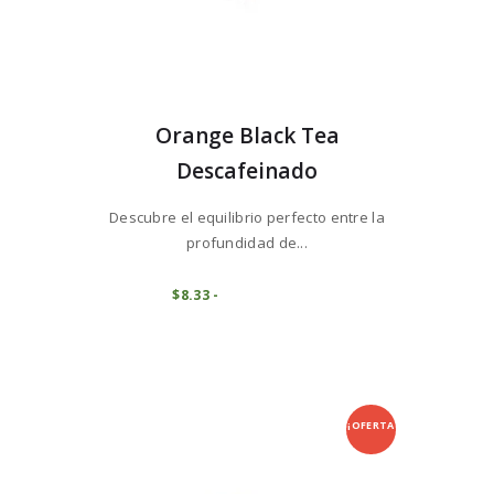
Orange Black Tea
Descafeinado
Descubre el equilibrio perfecto entre la
profundidad de...
Este
producto
COMPRAR
$
8
33
-
Rango
de
tiene
precios:
múltiples
desde
variantes.
$8
3
3
Las
hasta
opciones
$83
3
se
5
¡OFERTA
pueden
elegir
!
en