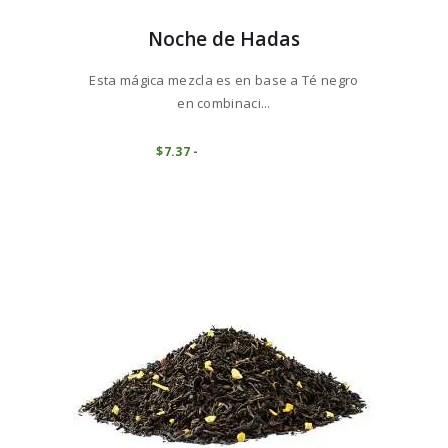
Noche de Hadas
Esta mágica mezcla es en base a Té negro
en combinaci...
Este
producto
COMPRAR
$
7
37
-
Rango
de
tiene
precios:
múltiples
desde
variantes.
$7
3
7
Las
hasta
opciones
$73
6
se
8
pueden
elegir
en
la
página
de
producto