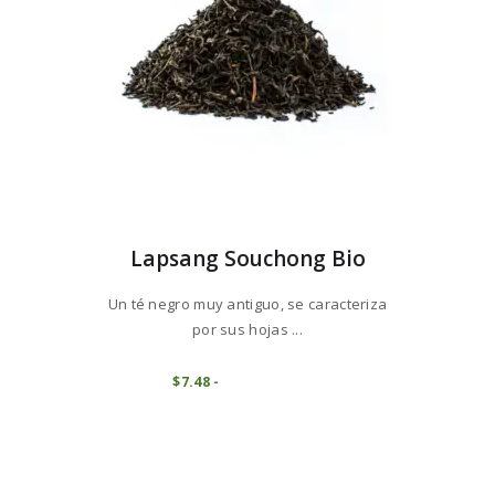
la
página
de
producto
Lapsang Souchong Bio
Un té negro muy antiguo, se caracteriza
por sus hojas ...
Este
producto
COMPRAR
$
7
48
-
Rango
de
tiene
precios:
múltiples
desde
variantes.
$7
4
8
Las
hasta
opciones
$74
7