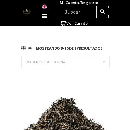
Mi Cuenta/Registrar
TÉ E INFUSIONES
ACCESORIOS
Ver Carrito
REGALOS
TEADICTOS
OFERTAS
MOSTRANDO 9–16 DE 17 RESULTADOS
VENTAS AL POR
MAYOR
EN