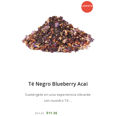
se
¡OFERTA
pueden
elegir
!
en
la
página
de
producto
Té Negro Blueberry Acai
Sumérgete en una experiencia vibrante
con nuestro Té ...
Este
producto
COMPRAR
El
$
11
36
El
$
16
23