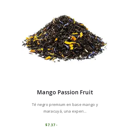
se
5
pueden
elegir
en
la
página
de
producto
Mango Passion Fruit
Té negro premium en base mango y
maracuyá, una experi...
Este
producto
COMPRAR
$
7
37
-
Rango
de
tiene