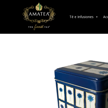
Té e Infusiones
Ac