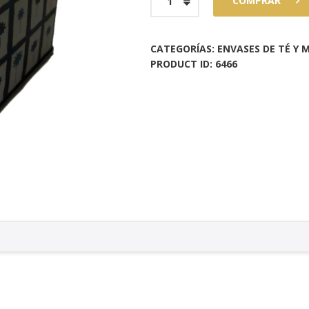
COMPRAR
Margarita
100Gr
cantidad
CATEGORÍAS:
ENVASES DE TÉ Y 
PRODUCT ID:
6466