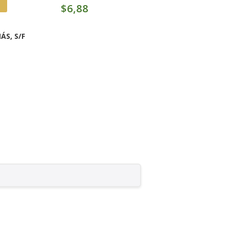
$
6,88
MÁS
,
S/F