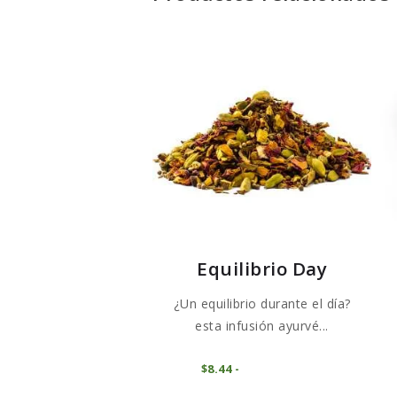
Equilibrio Day
¿Un equilibrio durante el día?
esta infusión ayurvé...
Este
COMPRAR
$
8
44
-
Rango
producto
de
precios: