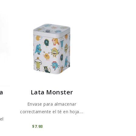
ra
Lata Monster
Envase para almacenar
correctamente el té en hoja....
el
COMPRAR
$
7
93