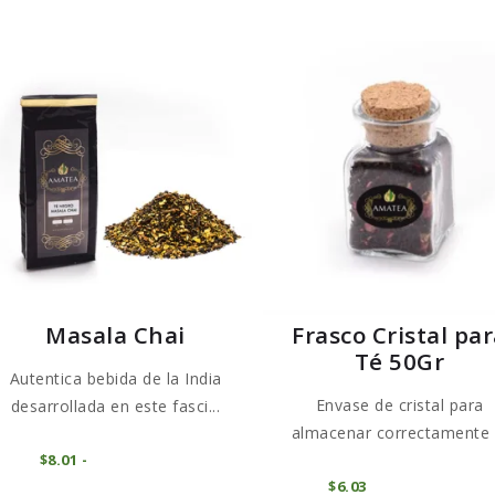
Masala Chai
Frasco Cristal pa
Té 50Gr
Autentica bebida de la India
Envase de cristal para
desarrollada en este fasci...
almacenar correctamente 
Este
COMPRAR
$
8
01
-
Rango
té e...
producto
de
COMPRAR
$
6
03
precios: